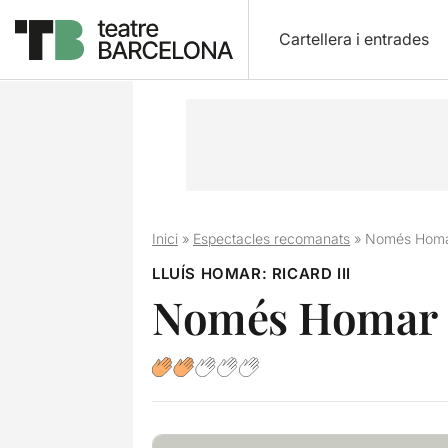
Cartellera i entrades
Inici
»
Espectacles recomanats
»
Només Homar
LLUÍS HOMAR: RICARD III
Només Homar s