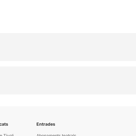
cats
Entrades
e Tívoli
Abonaments teatrals