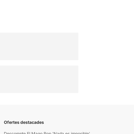
Ofertes destacades
Descompte El Mago Pop 'Nada es imposible'