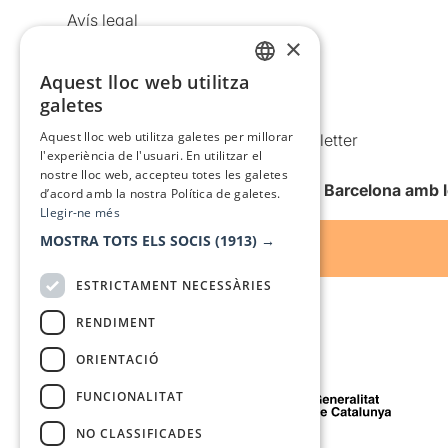
Avís legal
×
Política de privacitat
Política de cookies
Aquest lloc web utilitza
CATALAN
galetes
Condicions d’ús
SPANISH
Aquest lloc web utilitza galetes per millorar
Comunicacions comercials i Newsletter
l'experiència de l'usuari. En utilitzar el
Anuncia’t
nostre lloc web, accepteu totes les galetes
Vull rebre la newsletter de Teatre Barcelona amb 
d’acord amb la nostra Política de galetes.
Llegir-ne més
MOSTRA TOTS ELS SOCIS
(1913) →
ESTRICTAMENT NECESSÀRIES
RENDIMENT
ORIENTACIÓ
Amb el suport de
FUNCIONALITAT
NO CLASSIFICADES