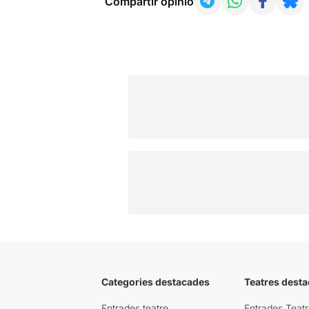
Compartir opinió
Categories destacades
Teatres desta
Entrades teatre
Entrades Teatr