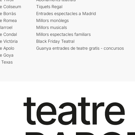
re Coliseum
Tiquets Regal
e Borràs
Entrades espectacles a Madrid
re Romea
Millors monòlegs
larroel
Millors musicals
re Condal
Millors espectacles familiars
e Victòria
Black Friday Teatral
e Apolo
Guanya entrades de teatre gratis - concursos
re Goya
i Texas