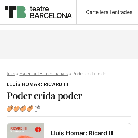
Cartellera i entrades
Inici
»
Espectacles recomanats
»
Poder crida poder
LLUÍS HOMAR: RICARD III
Poder crida poder
Lluís Homar: Ricard III