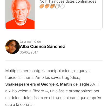
No hi ha noves dates confirmades
Una opinió de
Alba Cuenca Sánchez
05/06/2017
Múltiples personatges, manipulacions, enganys,
traïcions i morts. Amb les seves tragèdies,
Shakespeare
era el
George R. Martin
del segle XVI. I
així ho veiem a
Ricard III
, un clàssic protagonitzat per
un dolent dolentíssim en el truculent camí que emprèn
cap a la corona.