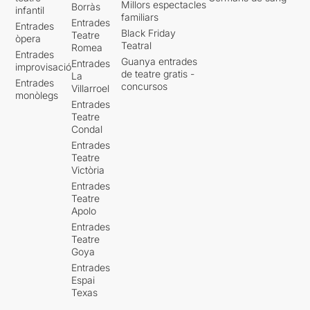
Millors espectacles
Borràs
infantil
familiars
Entrades
Entrades
Black Friday
Teatre
òpera
Teatral
Romea
Entrades
Guanya entrades
Entrades
improvisació
de teatre gratis -
La
Entrades
concursos
Villarroel
monòlegs
Entrades
Teatre
Condal
Entrades
Teatre
Victòria
Entrades
Teatre
Apolo
Entrades
Teatre
Goya
Entrades
Espai
Texas