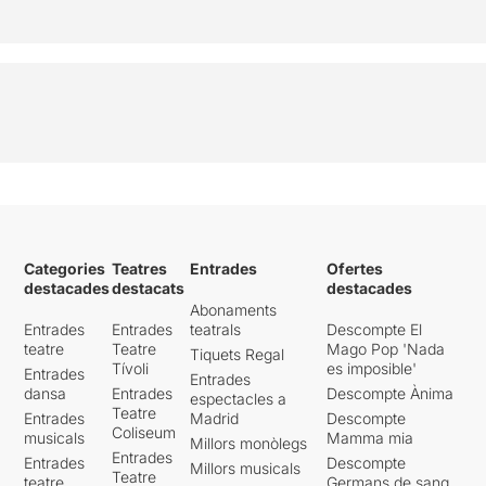
Categories
Teatres
Entrades
Ofertes
destacades
destacats
destacades
Abonaments
Entrades
Entrades
teatrals
Descompte El
teatre
Teatre
Mago Pop 'Nada
Tiquets Regal
Tívoli
es imposible'
Entrades
Entrades
dansa
Entrades
Descompte Ànima
espectacles a
Teatre
Entrades
Madrid
Descompte
Coliseum
musicals
Mamma mia
Millors monòlegs
Entrades
Entrades
Descompte
Millors musicals
Teatre
teatre
Germans de sang