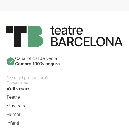
Canal oficial de venta
Compra 100% segura
Disseny i programació:
Copymouse
Vull veure
Teatre
Musicals
Humor
Infantil