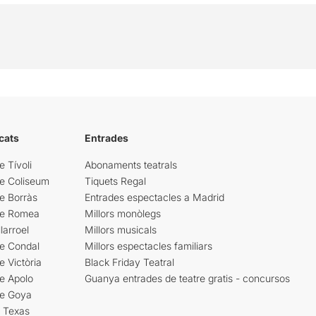
cats
Entrades
e Tívoli
Abonaments teatrals
re Coliseum
Tiquets Regal
e Borràs
Entrades espectacles a Madrid
re Romea
Millors monòlegs
larroel
Millors musicals
re Condal
Millors espectacles familiars
e Victòria
Black Friday Teatral
e Apolo
Guanya entrades de teatre gratis - concursos
re Goya
i Texas