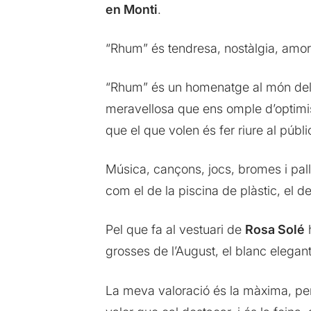
en Monti
.
“Rhum” és tendresa, nostàlgia, amor
“Rhum” és un homenatge al món del ci
meravellosa que ens omple d’optimis
que el que volen és fer riure al públi
Música, cançons, jocs, bromes i pal
com el de la piscina de plàstic, el del
Pel que fa al vestuari de
Rosa Solé
h
grosses de l’August, el blanc elegant
La meva valoració és la màxima, per 