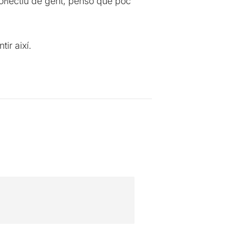
col·lectiu de gent, penso que poc
ir així.