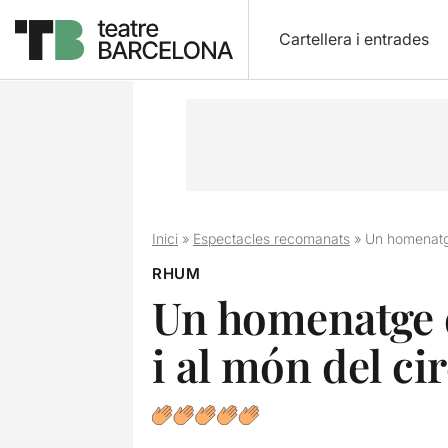
Cartellera i entrades
Inici
»
Espectacles recomanats
»
Un homenatge 
RHUM
Un homenatge di
i al món del ci