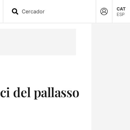
CAT
ESP
i del pallasso