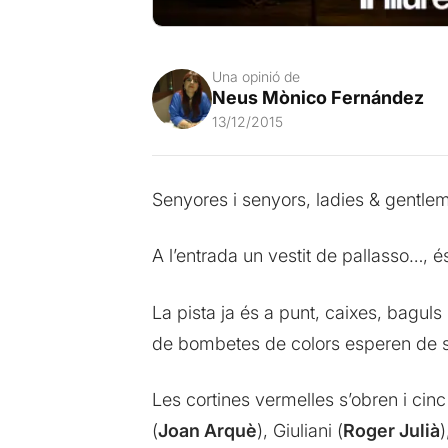
Una opinió de
Neus Mònico Fernández
13/12/2015
Senyores i senyors, ladies & gentlem
A l’entrada un vestit de pallasso…, 
La pista ja és a punt, caixes, baguls
de bombetes de colors esperen de s
Les cortines vermelles s’obren i cinc
(
Joan Arquè
), Giuliani (
Roger Julià
)