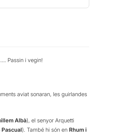
…. Passin i vegin!
ruments aviat sonaran, les guirlandes
illem Albà
), el senyor Arquetti
 Pascual
). També hi són en
Rhum i