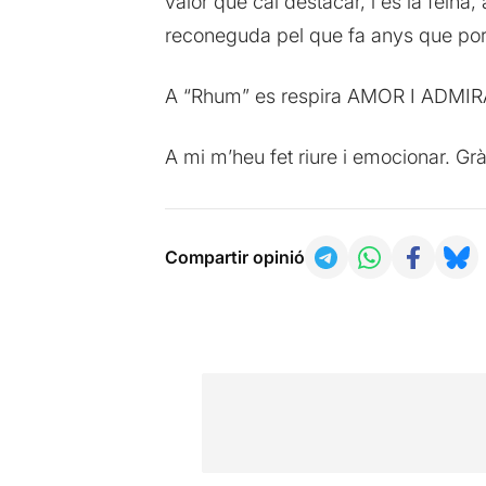
valor que cal destacar, i és la feina
reconeguda pel que fa anys que porte
A “Rhum” es respira AMOR I ADMIRACI
A mi m’heu fet riure i emocionar. Gràc
Compartir opinió