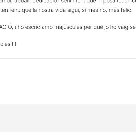
, amor, treball, dedicació i sentiment que hi posa tot un 
n fent: que la nostra vida sigui, si més no, més feliç.
Ó, i ho escric amb majúscules per què jo ho vaig sent
ies !!!