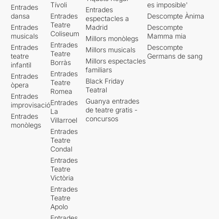
Tívoli
es imposible'
Entrades
Entrades
dansa
Entrades
Descompte Ànima
espectacles a
Teatre
Entrades
Madrid
Descompte
Coliseum
musicals
Mamma mia
Millors monòlegs
Entrades
Entrades
Descompte
Millors musicals
Teatre
teatre
Germans de sang
Millors espectacles
Borràs
infantil
familiars
Entrades
Entrades
Black Friday
Teatre
òpera
Teatral
Romea
Entrades
Guanya entrades
Entrades
improvisació
de teatre gratis -
La
Entrades
concursos
Villarroel
monòlegs
Entrades
Teatre
Condal
Entrades
Teatre
Victòria
Entrades
Teatre
Apolo
Entrades