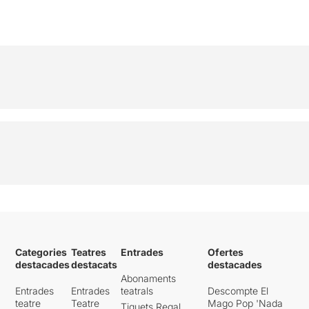
Categories
Teatres
Entrades
Ofertes
destacades
destacats
destacades
Abonaments
Entrades
Entrades
teatrals
Descompte El
teatre
Teatre
Mago Pop 'Nada
Tiquets Regal