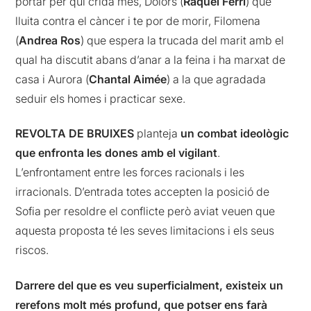
portar per qui crida més, Dolors (
Raquel Ferri
) que
lluita contra el càncer i te por de morir, Filomena
(
Andrea Ros
) que espera la trucada del marit amb el
qual ha discutit abans d’anar a la feina i ha marxat de
casa i Aurora (
Chantal Aimée
) a la que agradada
seduir els homes i practicar sexe.
REVOLTA DE BRUIXES
planteja
un combat ideològic
que enfronta les dones amb el vigilant
.
L’enfrontament entre les forces racionals i les
irracionals. D’entrada totes accepten la posició de
Sofia per resoldre el conflicte però aviat veuen que
aquesta proposta té les seves limitacions i els seus
riscos.
Darrere del que es veu superficialment, existeix un
rerefons molt més profund, que potser ens farà