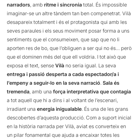
narradors
, amb
ritme i sincronia
total. És impossible
imaginar-se un altre tàndem tan ben compenetrat. Vilà
desapareix totalment i és el protagonista qui amb les
seves paraules i els seus moviment posar forma a uns
sentiments que el consumeixen, que sap que no li
aporten res de bo, que l’obliguen a ser qui no és… però
que el dominen més del que ell voldria. I tot això que
exposa el text, sense
Vilà
no seria igual. La seva
entrega i passió desperta a cada espectador/a i
l’empeny a seguir-lo en la seva narració
.
Sala és
tremenda
, amb una
força interpretativa que contagia
a tot aquell que hi a dins i al voltant de l’escenari,
irradiant una
energia inigualable
. És una de les grans
descobertes d’aquesta producció. Com a suport inicial
en la història narrada per Vilà, aviat es converteix en
un pilar fonamental que ajuda a encaixar totes les