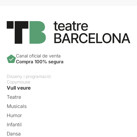
Canal oficial de venta
Compra 100% segura
Disseny i programació:
Copymouse
Vull veure
Teatre
Musicals
Humor
Infantil
Dansa