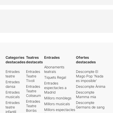
Categories
Teatres
Entrades
Ofertes
destacades
destacats
destacades
Abonaments
Entrades
Entrades
teatrals
Descompte El
teatre
Teatre
Mago Pop 'Nada
Tiquets Regal
Tívoli
es imposible'
Entrades
Entrades
dansa
Entrades
Descompte Ànima
espectacles a
Teatre
Entrades
Madrid
Descompte
Coliseum
musicals
Mamma mia
Millors monòlegs
Entrades
Entrades
Descompte
Millors musicals
Teatre
teatre
Germans de sang
Millors espectacles
Borràs
infantil