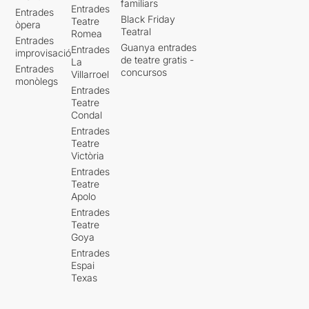
familiars
Entrades
Entrades
Black Friday
Teatre
òpera
Teatral
Romea
Entrades
Guanya entrades
Entrades
improvisació
de teatre gratis -
La
Entrades
concursos
Villarroel
monòlegs
Entrades
Teatre
Condal
Entrades
Teatre
Victòria
Entrades
Teatre
Apolo
Entrades
Teatre
Goya
Entrades
Espai
Texas