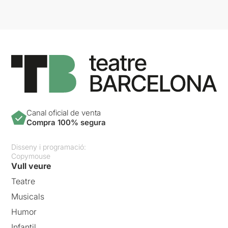
Canal oficial de venta
Compra 100% segura
Disseny i programació:
Copymouse
Vull veure
Teatre
Musicals
Humor
Infantil