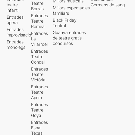
Millors musicals
Teatre
teatre
Germans de sang
Millors espectacles
Borràs
infantil
familiars
Entrades
Entrades
Black Friday
Teatre
òpera
Teatral
Romea
Entrades
Guanya entrades
Entrades
improvisació
de teatre gratis -
La
Entrades
concursos
Villarroel
monòlegs
Entrades
Teatre
Condal
Entrades
Teatre
Victòria
Entrades
Teatre
Apolo
Entrades
Teatre
Goya
Entrades
Espai
Texas