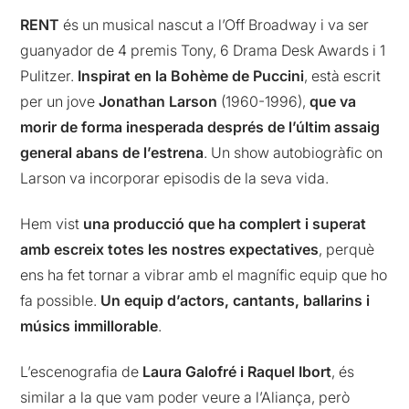
RENT
és un musical nascut a l’Off Broadway i va ser
guanyador de 4 premis Tony, 6 Drama Desk Awards i 1
Pulitzer.
Inspirat en la Bohème de Puccini
, està escrit
per un jove
Jonathan Larson
(1960-1996),
que va
morir de forma inesperada després de l’últim assaig
general abans de l’estrena
. Un show autobiogràfic on
Larson va incorporar episodis de la seva vida.
Hem vist
una producció que ha complert i superat
amb escreix totes les nostres expectatives
, perquè
ens ha fet tornar a vibrar amb el magnífic equip que ho
fa possible.
Un equip d’actors, cantants, ballarins i
músics immillorable
.
L’escenografia de
Laura Galofré i Raquel Ibort
, és
similar a la que vam poder veure a l’Aliança, però