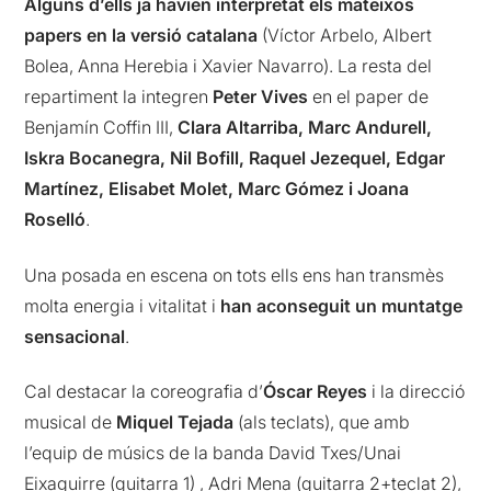
Alguns d’ells ja havien interpretat els mateixos
papers en la versió catalana
(Víctor Arbelo, Albert
Bolea, Anna Herebia i Xavier Navarro). La resta del
repartiment la integren
Peter Vives
en el paper de
Benjamín Coffin III,
Clara Altarriba, Marc Andurell,
Iskra Bocanegra, Nil Bofill, Raquel Jezequel, Edgar
Martínez, Elisabet Molet, Marc Gómez i Joana
Roselló
.
Una posada en escena on tots ells ens han transmès
molta energia i vitalitat i
han aconseguit un muntatge
sensacional
.
Cal destacar la coreografia d’
Óscar Reyes
i la direcció
musical de
Miquel Tejada
(als teclats), que amb
l’equip de músics de la banda David Txes/Unai
Eixaguirre (guitarra 1) , Adri Mena (guitarra 2+teclat 2),