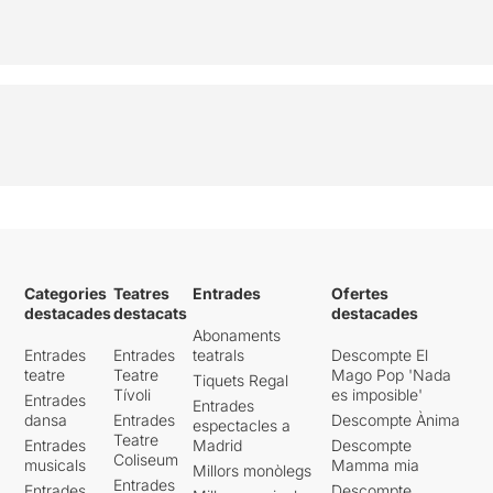
Categories
Teatres
Entrades
Ofertes
destacades
destacats
destacades
Abonaments
Entrades
Entrades
teatrals
Descompte El
teatre
Teatre
Mago Pop 'Nada
Tiquets Regal
Tívoli
es imposible'
Entrades
Entrades
dansa
Entrades
Descompte Ànima
espectacles a
Teatre
Entrades
Madrid
Descompte
Coliseum
musicals
Mamma mia
Millors monòlegs
Entrades
Entrades
Descompte