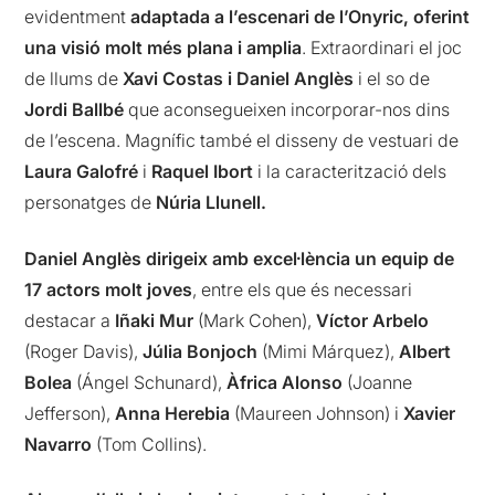
evidentment
adaptada a l’escenari de l’Onyric, oferint
una visió molt més plana i amplia
. Extraordinari el joc
de llums de
Xavi Costas i Daniel Anglès
i el so de
Jordi Ballbé
que aconsegueixen incorporar-nos dins
de l’escena. Magnífic també el disseny de vestuari de
Laura Galofré
i
Raquel Ibort
i la caracterització dels
personatges de
Núria Llunell.
Daniel Anglès dirigeix amb excel·lència un equip de
17 actors molt joves
, entre els que és necessari
destacar a
Iñaki Mur
(Mark Cohen),
Víctor Arbelo
(Roger Davis),
Júlia Bonjoch
(Mimi Márquez),
Albert
Bolea
(Ángel Schunard),
Àfrica Alonso
(Joanne
Jefferson),
Anna Herebia
(Maureen Johnson) i
Xavier
Navarro
(Tom Collins).