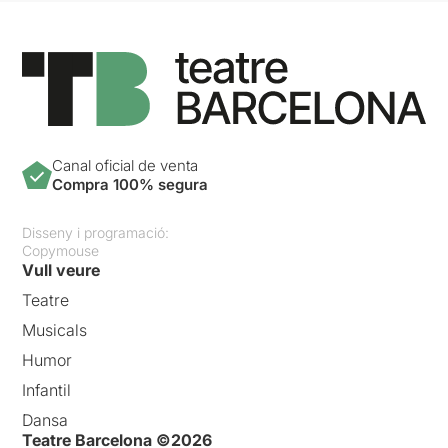
Canal oficial de venta
Compra 100% segura
Disseny i programació:
Copymouse
Vull veure
Teatre
Musicals
Humor
Infantil
Dansa
Teatre Barcelona ©2026