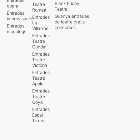
Entrades
Black Friday
Teatre
òpera
Teatral
Romea
Entrades
Guanya entrades
Entrades
improvisació
de teatre gratis -
La
Entrades
concursos
Villarroel
monòlegs
Entrades
Teatre
Condal
Entrades
Teatre
Victòria
Entrades
Teatre
Apolo
Entrades
Teatre
Goya
Entrades
Espai
Texas