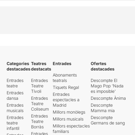
Categories
Teatres
Entrades
Ofertes
destacades
destacats
destacades
Abonaments
Entrades
Entrades
teatrals
Descompte El
teatre
Teatre
Mago Pop 'Nada
Tiquets Regal
Tívoli
es imposible'
Entrades
Entrades
dansa
Entrades
Descompte Ànima
espectacles a
Teatre
Entrades
Madrid
Descompte
Coliseum
musicals
Mamma mia
Millors monòlegs
Entrades
Entrades
Descompte
Millors musicals
Teatre
teatre
Germans de sang
Millors espectacles
Borràs
infantil
familiars
Entrades