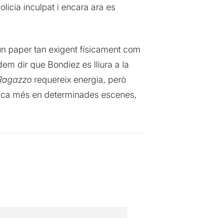
olicia inculpat i encara ara es
 un paper tan exigent físicament com
em dir que Bondiez es lliura a la
Ragazzo
requereix energia, però
a mica més en determinades escenes,