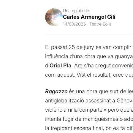
Una opinió de
Carles Armengol Gili
14/09/2025 · Teatre Eòlia
El passat 25 de juny es van complir
influència d’una obra que va guanyar
d’
Oriol Pla
. Ara s’ha cregut conveni
com aquest. Vist el resultat, crec qu
Ragazzo
és una obra que surt de les
antiglobalització assassinat a Gènov
violència ni la comparteix però que a
intenta fugir de maniqueismes o adoct
la trepidant escena final, on es fa d