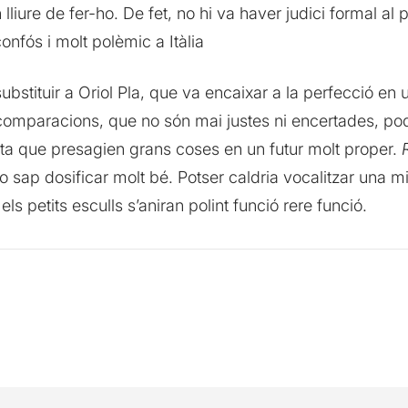
lliure de fer-ho. De fet, no hi va haver judici formal al p
nfós i molt polèmic a Itàlia
bstituir a Oriol Pla, que va encaixar a la perfecció en
comparacions, que no són mai justes ni encertades, pod
 que presagien grans coses en un futur molt proper.
ho sap dosificar molt bé. Potser caldria vocalitzar un
els petits esculls s’aniran polint funció rere funció.