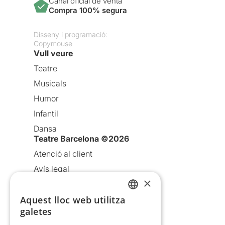
Canal oficial de venta
Compra 100% segura
Disseny i programació:
Copymouse
Vull veure
Teatre
Musicals
Humor
Infantil
Dansa
Teatre Barcelona ©2026
Atenció al client
Avís legal
×
Política de privacitat
Aquest lloc web utilitza
Política de cookies
CATALAN
galetes
Condicions d’ús
SPANISH