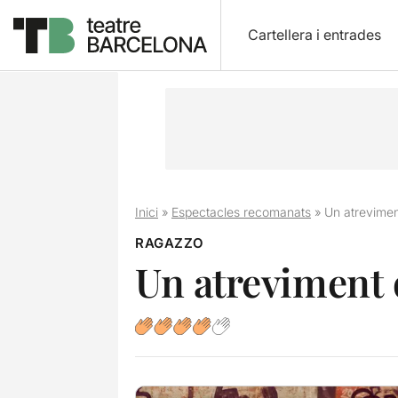
Cartellera i entrades
Inici
»
Espectacles recomanats
»
Un atrevimen
RAGAZZO
Un atreviment 