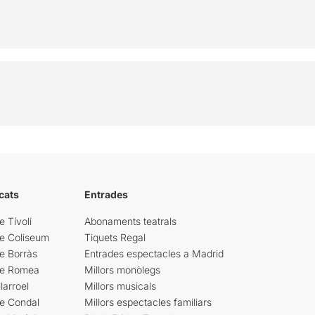
cats
Entrades
e Tívoli
Abonaments teatrals
re Coliseum
Tiquets Regal
e Borràs
Entrades espectacles a Madrid
re Romea
Millors monòlegs
larroel
Millors musicals
re Condal
Millors espectacles familiars