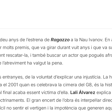
 deu anys de l’estrena de
Ragazzo
a la Nau Ivanov. En
 molts premis, que va girar durant vuit anys i que va s
ent rescatar-la, i també buscar un actor que pogués afr
e l’atreviment ha valgut la pena.
 entranyes, de la voluntat d’explicar una injustícia. La h
a el 2001 quan es celebrava la cimera del G8, és la hist
l final acaba essent víctima d’ella.
Lali Álvarez
explica 
rinaments. El gran encert de l’obra és interpel·lar dire
ifícil no sentir el vertigen i la impotència que generen 