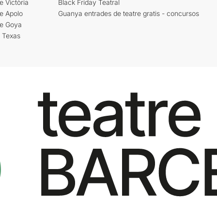
e Victòria
Black Friday Teatral
e Apolo
Guanya entrades de teatre gratis - concursos
re Goya
i Texas