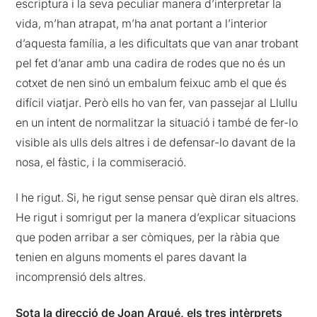
escriptura i la seva peculiar manera d’interpretar la
vida, m’han atrapat, m’ha anat portant a l’interior
d’aquesta família, a les dificultats que van anar trobant
pel fet d’anar amb una cadira de rodes que no és un
cotxet de nen sinó un embalum feixuc amb el que és
difícil viatjar. Però ells ho van fer, van passejar al Llullu
en un intent de normalitzar la situació i també de fer-lo
visible als ulls dels altres i de defensar-lo davant de la
nosa, el fàstic, i la commiseració.
I he rigut. Si, he rigut sense pensar què diran els altres.
He rigut i somrigut per la manera d’explicar situacions
que poden arribar a ser còmiques, per la ràbia que
tenien en alguns moments el pares davant la
incomprensió dels altres.
Sota la direcció de
Joan Arqué, els tres intèrprets