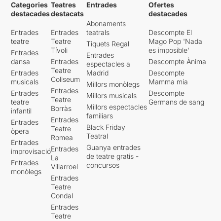
Categories
Teatres
Entrades
Ofertes
destacades
destacats
destacades
Abonaments
Entrades
Entrades
teatrals
Descompte El
teatre
Teatre
Mago Pop 'Nada
Tiquets Regal
Tívoli
es imposible'
Entrades
Entrades
dansa
Entrades
Descompte Ànima
espectacles a
Teatre
Entrades
Madrid
Descompte
Coliseum
musicals
Mamma mia
Millors monòlegs
Entrades
Entrades
Descompte
Millors musicals
Teatre
teatre
Germans de sang
Millors espectacles
Borràs
infantil
familiars
Entrades
Entrades
Black Friday
Teatre
òpera
Teatral
Romea
Entrades
Guanya entrades
Entrades
improvisació
de teatre gratis -
La
Entrades
concursos
Villarroel
monòlegs
Entrades
Teatre
Condal
Entrades
Teatre