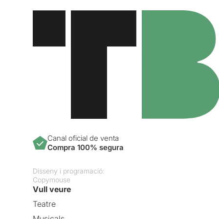
Canal oficial de venta
Compra 100% segura
Disseny i programació:
Copymouse
Vull veure
Teatre
Musicals