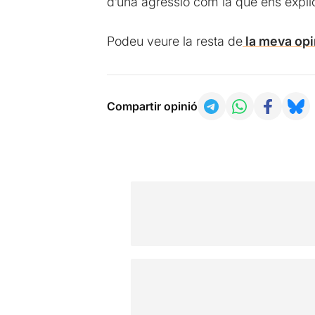
d’una agressió com la que ens expli
Podeu veure la resta de
la meva opi
Compartir opinió