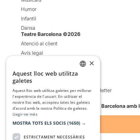
Humor
Infantil
Dansa
Teatre Barcelona ©2026
Atenció al client
Avís legal
×
Política de privacitat
Política de cookies
Aquest lloc web utilitza
CATALAN
galetes
Condicions d’ús
SPANISH
Comunicacions comercials i Newsletter
Aquest lloc web utilitza galetes per millorar
l'experiència de l'usuari. En utilitzar el
Anuncia’t
nostre lloc web, accepteu totes les galetes
Vull rebre la newsletter de Teatre Barcelona amb 
d’acord amb la nostra Política de galetes.
Llegir-ne més
MOSTRA TOTS ELS SOCIS
(1650) →
ESTRICTAMENT NECESSÀRIES