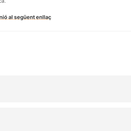
ca.
nió al següent enllaç