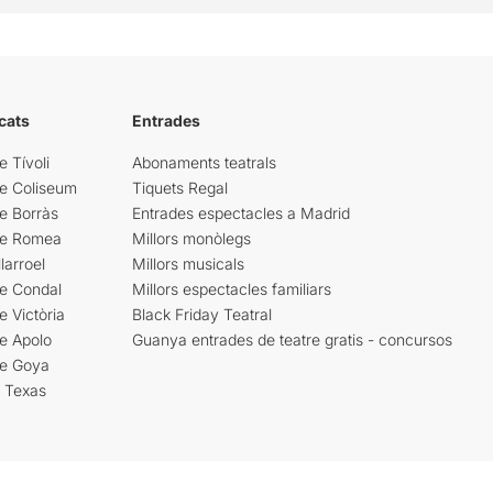
cats
Entrades
e Tívoli
Abonaments teatrals
re Coliseum
Tiquets Regal
e Borràs
Entrades espectacles a Madrid
re Romea
Millors monòlegs
larroel
Millors musicals
re Condal
Millors espectacles familiars
e Victòria
Black Friday Teatral
e Apolo
Guanya entrades de teatre gratis - concursos
re Goya
i Texas