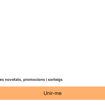
les novetats, promocions i sorteigs
Unir-me