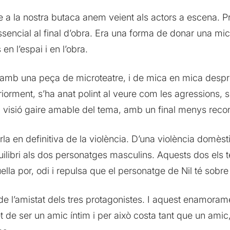
re a la nostra butaca anem veient als actors a escena. P
encial al final d’obra. Era una forma de donar una mica 
n l’espai i en l’obra.
amb una peça de microteatre, i de mica en mica despr
eriorment, s’ha anat polint al veure com les agressions,
visió gaire amable del tema, amb un final menys recon
la en definitiva de la violència. D’una violència domès
libri als dos personatges masculins. Aquests dos els te
ella por, odi i repulsa que el personatge de Nil té sobr
’amistat dels tres protagonistes. I aquest enamoramen
fet de ser un amic íntim i per això costa tant que un am