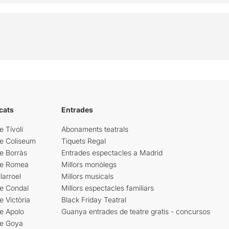
cats
Entrades
e Tívoli
Abonaments teatrals
re Coliseum
Tiquets Regal
e Borràs
Entrades espectacles a Madrid
re Romea
Millors monòlegs
larroel
Millors musicals
re Condal
Millors espectacles familiars
e Victòria
Black Friday Teatral
e Apolo
Guanya entrades de teatre gratis - concursos
re Goya