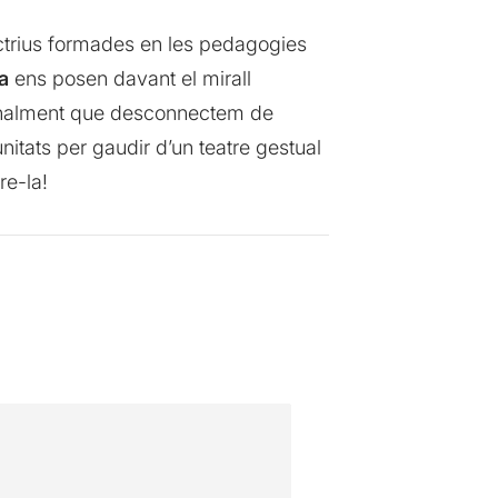
 actrius formades en les pedagogies
a
ens posen davant el mirall
finalment que desconnectem de
unitats per gaudir d’un teatre gestual
re-la!