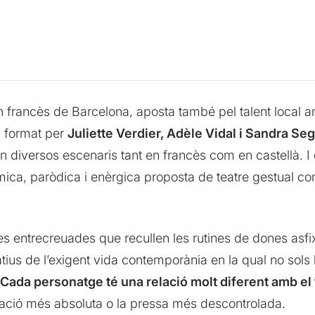
e en francès de Barcelona, aposta també pel talent local
, format per
Juliette Verdier, Adèle Vidal i Sandra Se
n diversos escenaris tant en francès com en castellà. I
ica, paròdica i enèrgica proposta de teatre gestual com
es entrecreuades que recullen les rutines de dones asfixi
eratius de l’exigent vida contemporània en la qual no sol
Cada personatge té una relació molt diferent amb e
nació més absoluta o la pressa més descontrolada.