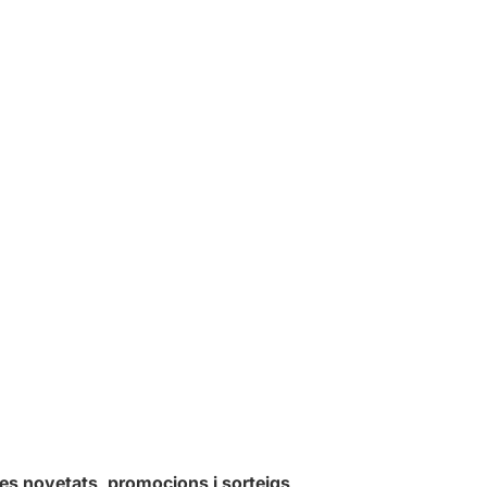
les novetats, promocions i sorteigs