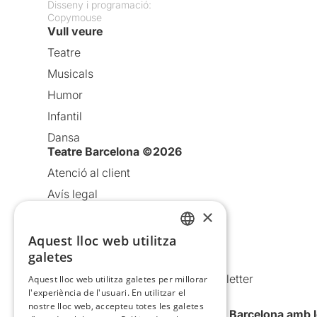
Disseny i programació:
Copymouse
Vull veure
Teatre
Musicals
Humor
Infantil
Dansa
Teatre Barcelona ©2026
Atenció al client
Avís legal
×
Política de privacitat
Política de cookies
Aquest lloc web utilitza
CATALAN
galetes
Condicions d’ús
SPANISH
Comunicacions comercials i Newsletter
Aquest lloc web utilitza galetes per millorar
l'experiència de l'usuari. En utilitzar el
Anuncia’t
nostre lloc web, accepteu totes les galetes
Vull rebre la newsletter de Teatre Barcelona amb 