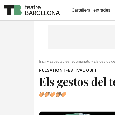
Cartellera i entrades
Inici
»
Espectacles recomanats
»
Els gestos d
PULSATION [FESTIVAL OUI!]
Els gestos del 