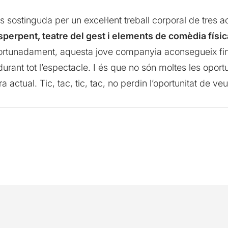
és sostinguda per un excel·lent treball corporal de tres
sperpent, teatre del gest i elements de comèdia físic
 Afortunadament, aquesta jove companyia aconsegueix 
durant tot l’espectacle. I és que no són moltes les oport
 actual. Tic, tac, tic, tac, no perdin l’oportunitat de veu