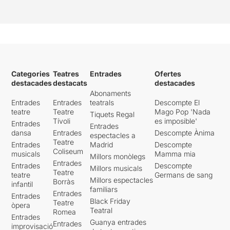
Categories
Teatres
Entrades
Ofertes
destacades
destacats
destacades
Abonaments
Entrades
Entrades
teatrals
Descompte El
teatre
Teatre
Mago Pop 'Nada
Tiquets Regal
Tívoli
es imposible'
Entrades
Entrades
dansa
Entrades
Descompte Ànima
espectacles a
Teatre
Entrades
Madrid
Descompte
Coliseum
musicals
Mamma mia
Millors monòlegs
Entrades
Entrades
Descompte
Millors musicals
Teatre
teatre
Germans de sang
Millors espectacles
Borràs
infantil
familiars
Entrades
Entrades
Black Friday
Teatre
òpera
Teatral
Romea
Entrades
Guanya entrades
Entrades
improvisació