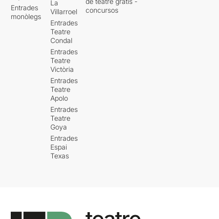
de teatre gratis -
La
Entrades
concursos
Villarroel
monòlegs
Entrades
Teatre
Condal
Entrades
Teatre
Victòria
Entrades
Teatre
Apolo
Entrades
Teatre
Goya
Entrades
Espai
Texas