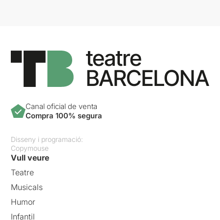
Canal oficial de venta
Compra 100% segura
Disseny i programació:
Copymouse
Vull veure
Teatre
Musicals
Humor
Infantil