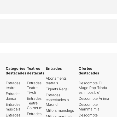
Categories
Teatres
Entrades
Ofertes
destacades
destacats
destacades
Abonaments
Entrades
Entrades
teatrals
Descompte El
teatre
Teatre
Mago Pop 'Nada
Tiquets Regal
Tívoli
es imposible'
Entrades
Entrades
dansa
Entrades
Descompte Ànima
espectacles a
Teatre
Entrades
Madrid
Descompte
Coliseum
musicals
Mamma mia
Millors monòlegs
Entrades
Entrades
Descompte
Millors musicals