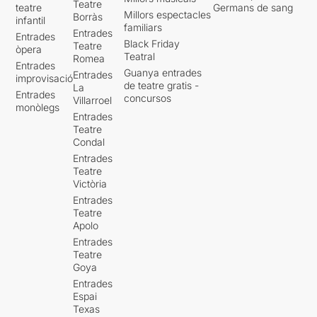
Teatre
teatre
Germans de sang
Millors espectacles
Borràs
infantil
familiars
Entrades
Entrades
Black Friday
Teatre
òpera
Teatral
Romea
Entrades
Guanya entrades
Entrades
improvisació
de teatre gratis -
La
Entrades
concursos
Villarroel
monòlegs
Entrades
Teatre
Condal
Entrades
Teatre
Victòria
Entrades
Teatre
Apolo
Entrades
Teatre
Goya
Entrades
Espai
Texas