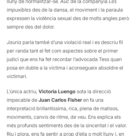
lluny de normalitzar-se.
Aüc
de la companyia
Les
impuxibles
des de la dansa, el moviment i la paraula
expressen la violència sexual des de molts angles però
sempre des del dolor.
Jauria
parla també d’una violació real i es descriu fil
per randa tant el fet com aspectes sobre el primer
judici que ens ha fet recordar l’advocada Tess quan
posa en dubte a la víctima i aconsegueix absoldre el
victimari.
L’única actriu,
Victoria Luengo
sota la direcció
impecable de
Juan Carlos Fisher
en fa una
interpretació brillantíssima, rica, plena de matisos,
moviments, canvis de ritme, de veu. Ens explica els
més profunds sentiments des de la sinceritat i el valor.
Riu i plora, ens fa sentir a prop d’ella o molt lluny i, en