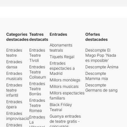
Categories
Teatres
Entrades
Ofertes
destacades
destacats
destacades
Abonaments
Entrades
Entrades
teatrals
Descompte El
teatre
Teatre
Mago Pop 'Nada
Tiquets Regal
Tívoli
es imposible'
Entrades
Entrades
dansa
Entrades
Descompte Ànima
espectacles a
Teatre
Entrades
Madrid
Descompte
Coliseum
musicals
Mamma mia
Millors monòlegs
Entrades
Entrades
Descompte
Millors musicals
Teatre
teatre
Germans de sang
Millors espectacles
Borràs
infantil
familiars
Entrades
Entrades
Black Friday
Teatre
òpera
Teatral
Romea
Entrades
Guanya entrades
Entrades
improvisació
de teatre gratis -
La
Entrades
concursos