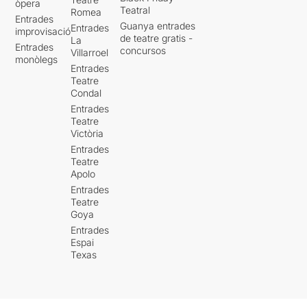
òpera
Teatral
Romea
Entrades
Guanya entrades
Entrades
improvisació
de teatre gratis -
La
Entrades
concursos
Villarroel
monòlegs
Entrades
Teatre
Condal
Entrades
Teatre
Victòria
Entrades
Teatre
Apolo
Entrades
Teatre
Goya
Entrades
Espai
Texas