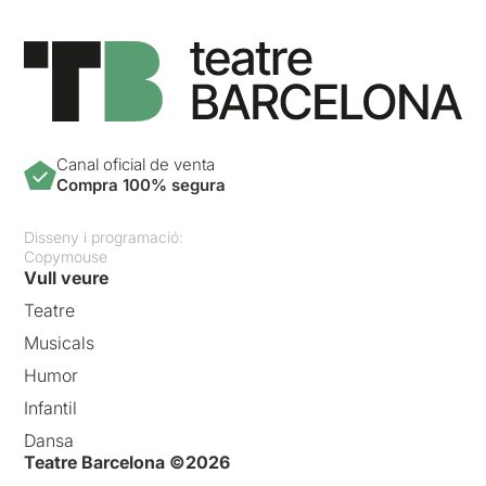
Canal oficial de venta
Compra 100% segura
Disseny i programació:
Copymouse
Vull veure
Teatre
Musicals
Humor
Infantil
Dansa
Teatre Barcelona ©2026