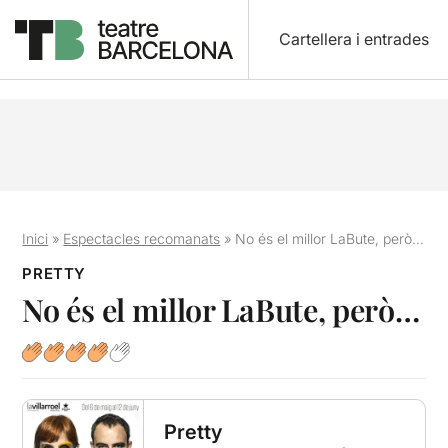
Cartellera i entrades
Inici
»
Espectacles recomanats
»
No és el millor LaBute, però…
PRETTY
No és el millor LaBute, però…
Pretty