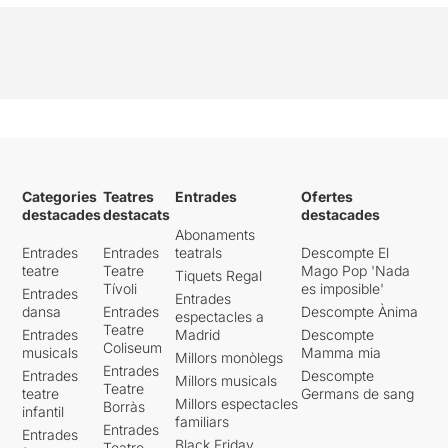
Categories
Teatres
Entrades
Ofertes
destacades
destacats
destacades
Abonaments
Entrades
Entrades
teatrals
Descompte El
teatre
Teatre
Mago Pop 'Nada
Tiquets Regal
Tívoli
es imposible'
Entrades
Entrades
dansa
Entrades
Descompte Ànima
espectacles a
Teatre
Entrades
Madrid
Descompte
Coliseum
musicals
Mamma mia
Millors monòlegs
Entrades
Entrades
Descompte
Millors musicals
Teatre
teatre
Germans de sang
Millors espectacles
Borràs
infantil
familiars
Entrades
Entrades
Black Friday
Teatre