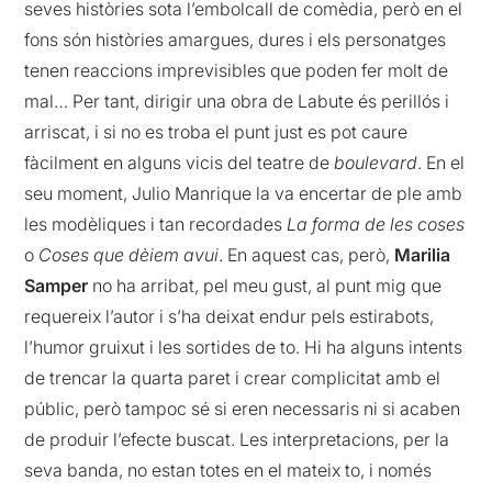
seves històries sota l’embolcall de comèdia, però en el
fons són històries amargues, dures i els personatges
tenen reaccions imprevisibles que poden fer molt de
mal… Per tant, dirigir una obra de Labute és perillós i
arriscat, i si no es troba el punt just es pot caure
fàcilment en alguns vicis del teatre de
boulevard
. En el
seu moment, Julio Manrique la va encertar de ple amb
les modèliques i tan recordades
La forma de les coses
o
Coses que dèiem avui
. En aquest cas, però,
Marilia
Samper
no ha arribat, pel meu gust, al punt mig que
requereix l’autor i s’ha deixat endur pels estirabots,
l’humor gruixut i les sortides de to. Hi ha alguns intents
de trencar la quarta paret i crear complicitat amb el
públic, però tampoc sé si eren necessaris ni si acaben
de produir l’efecte buscat. Les interpretacions, per la
seva banda, no estan totes en el mateix to, i només