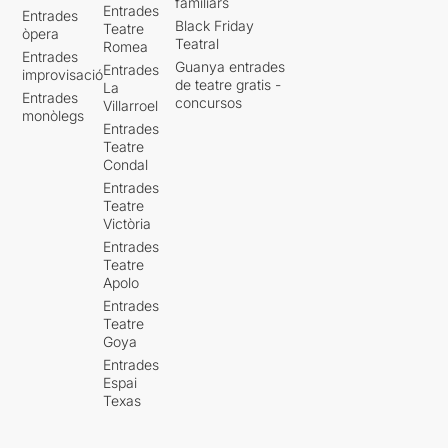
familiars
Entrades
Entrades
Black Friday
Teatre
òpera
Teatral
Romea
Entrades
Guanya entrades
Entrades
improvisació
de teatre gratis -
La
Entrades
concursos
Villarroel
monòlegs
Entrades
Teatre
Condal
Entrades
Teatre
Victòria
Entrades
Teatre
Apolo
Entrades
Teatre
Goya
Entrades
Espai
Texas