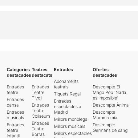
Categories
Teatres
Entrades
Ofertes
destacades
destacats
destacades
Abonaments
Entrades
Entrades
teatrals
Descompte El
teatre
Teatre
Mago Pop 'Nada
Tiquets Regal
Tívoli
es imposible'
Entrades
Entrades
dansa
Entrades
Descompte Ànima
espectacles a
Teatre
Entrades
Madrid
Descompte
Coliseum
musicals
Mamma mia
Millors monòlegs
Entrades
Entrades
Descompte
Millors musicals
Teatre
teatre
Germans de sang
Millors espectacles
Borràs
infantil