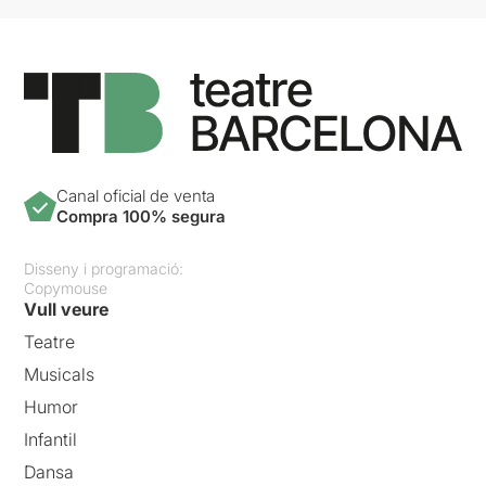
Canal oficial de venta
Compra 100% segura
Disseny i programació:
Copymouse
Vull veure
Teatre
Musicals
Humor
Infantil
Dansa