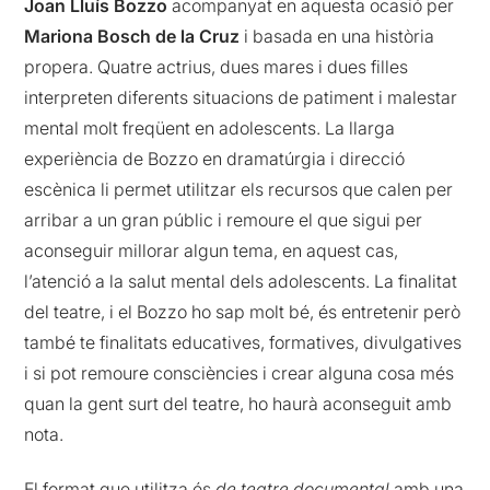
Joan Lluís Bozzo
acompanyat en aquesta ocasió per
Mariona Bosch de la Cruz
i basada en una història
propera. Quatre actrius, dues mares i dues filles
interpreten diferents situacions de patiment i malestar
mental molt freqüent en adolescents. La llarga
experiència de Bozzo en dramatúrgia i direcció
escènica li permet utilitzar els recursos que calen per
arribar a un gran públic i remoure el que sigui per
aconseguir millorar algun tema, en aquest cas,
l’atenció a la salut mental dels adolescents. La finalitat
del teatre, i el Bozzo ho sap molt bé, és entretenir però
també te finalitats educatives, formatives, divulgatives
i si pot remoure consciències i crear alguna cosa més
quan la gent surt del teatre, ho haurà aconseguit amb
nota.
El format que utilitza és
de teatre documental
amb una