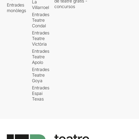
de teatre gratis -
La
Entrades
concursos
Villarroel
monòlegs
Entrades
Teatre
Condal
Entrades
Teatre
Victòria
Entrades
Teatre
Apolo
Entrades
Teatre
Goya
Entrades
Espai
Texas