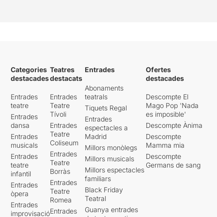
Categories
Teatres
Entrades
Ofertes
destacades
destacats
destacades
Abonaments
Entrades
Entrades
teatrals
Descompte El
teatre
Teatre
Mago Pop 'Nada
Tiquets Regal
Tívoli
es imposible'
Entrades
Entrades
dansa
Entrades
Descompte Ànima
espectacles a
Teatre
Entrades
Madrid
Descompte
Coliseum
musicals
Mamma mia
Millors monòlegs
Entrades
Entrades
Descompte
Millors musicals
Teatre
teatre
Germans de sang
Millors espectacles
Borràs
infantil
familiars
Entrades
Entrades
Black Friday
Teatre
òpera
Teatral
Romea
Entrades
Guanya entrades
Entrades
improvisació