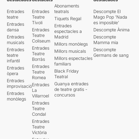
Abonaments
Entrades
Entrades
teatrals
Descompte El
teatre
Teatre
Mago Pop 'Nada
Tiquets Regal
Tívoli
es imposible'
Entrades
Entrades
dansa
Entrades
Descompte Ànima
espectacles a
Teatre
Entrades
Madrid
Descompte
Coliseum
musicals
Mamma mia
Millors monòlegs
Entrades
Entrades
Descompte
Millors musicals
Teatre
teatre
Germans de sang
Millors espectacles
Borràs
infantil
familiars
Entrades
Entrades
Black Friday
Teatre
òpera
Teatral
Romea
Entrades
Guanya entrades
Entrades
improvisació
de teatre gratis -
La
Entrades
concursos
Villarroel
monòlegs
Entrades
Teatre
Condal
Entrades
Teatre
Victòria