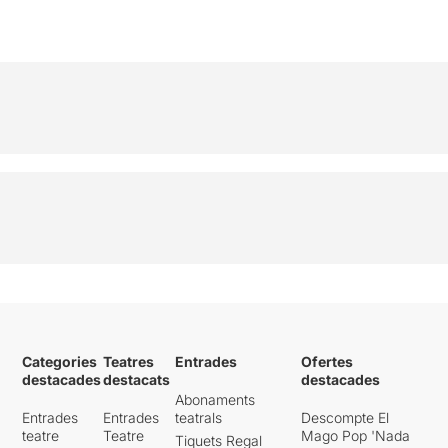
Categories
Teatres
Entrades
Ofertes
destacades
destacats
destacades
Abonaments
Entrades
Entrades
teatrals
Descompte El
teatre
Teatre
Mago Pop 'Nada
Tiquets Regal