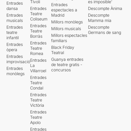
Tívoli
es imposible'
Entrades
Entrades
dansa
Entrades
Descompte Ànima
espectacles a
Teatre
Entrades
Madrid
Descompte
Coliseum
musicals
Mamma mia
Millors monòlegs
Entrades
Entrades
Descompte
Millors musicals
Teatre
teatre
Germans de sang
Millors espectacles
Borràs
infantil
familiars
Entrades
Entrades
Black Friday
Teatre
òpera
Teatral
Romea
Entrades
Guanya entrades
Entrades
improvisació
de teatre gratis -
La
Entrades
concursos
Villarroel
monòlegs
Entrades
Teatre
Condal
Entrades
Teatre
Victòria
Entrades
Teatre
Apolo
Entrades