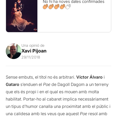
No hi ha noves dates confirmades
Una opinió de
Xavi Pijoan
29/11/2018
Sense embuts, el títol no és arbitrari.
Víctor Álvaro
i
Gataro
s’enduen el
Poe
de Dagoll Dagom a un terreny
que els és propi i en el qual es mouen amb molta
habilitat. Portar-ho al cabaret implica necessàriament
un tipus d’humor canalla una proximitat amb el públic i
una calidesa amb les veus que aquest
Poe
resol amb