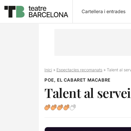
Cartellera i entrades
Inici
»
Espectacles recomanats
»
Talent al ser
POE, EL CABARET MACABRE
Talent al serve