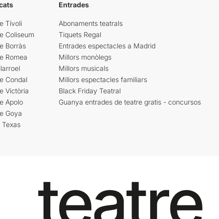
cats
Entrades
e Tívoli
Abonaments teatrals
re Coliseum
Tiquets Regal
e Borràs
Entrades espectacles a Madrid
re Romea
Millors monòlegs
larroel
Millors musicals
re Condal
Millors espectacles familiars
e Victòria
Black Friday Teatral
e Apolo
Guanya entrades de teatre gratis - concursos
re Goya
i Texas