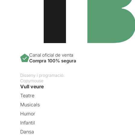
Canal oficial de venta
Compra 100% segura
Disseny i programació:
Copymouse
Vull veure
Teatre
Musicals
Humor
Infantil
Dansa