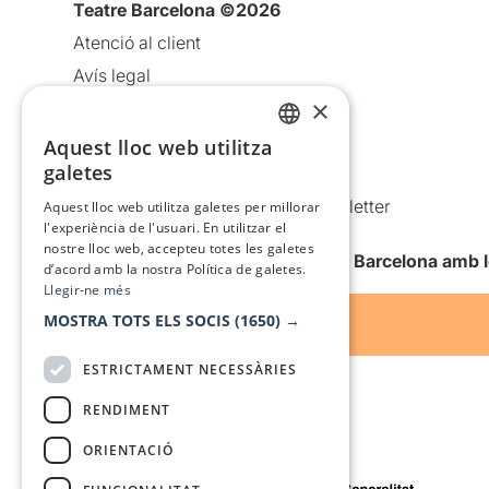
Teatre Barcelona ©2026
Atenció al client
Avís legal
×
Política de privacitat
Política de cookies
Aquest lloc web utilitza
CATALAN
galetes
Condicions d’ús
SPANISH
Comunicacions comercials i Newsletter
Aquest lloc web utilitza galetes per millorar
l'experiència de l'usuari. En utilitzar el
Anuncia’t
nostre lloc web, accepteu totes les galetes
Vull rebre la newsletter de Teatre Barcelona amb 
d’acord amb la nostra Política de galetes.
Llegir-ne més
MOSTRA TOTS ELS SOCIS
(1650) →
ESTRICTAMENT NECESSÀRIES
RENDIMENT
ORIENTACIÓ
Amb el suport de