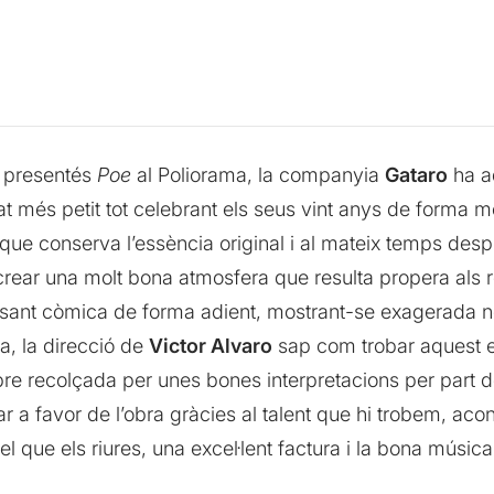
presentés
Poe
al Poliorama, la companyia
Gataro
ha a
t més petit tot celebrant els seus vint anys de forma mo
 que conserva l’essència original i al mateix temps desp
 crear una molt bona atmosfera que resulta propera als rel
ssant còmica de forma adient, mostrant-se exagerada n
a, la direcció de
Victor Alvaro
sap com trobar aquest eq
e recolçada per unes bones interpretacions per part dels
r a favor de l’obra gràcies al talent que hi trobem, aco
 el que els riures, una excel·lent factura i la bona músi