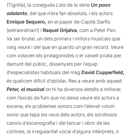
(Tigrilla), la coneguda
Lola
de la sèrie
Un paso
adelante
, del que n’era fan absoluta, i els actors
Enrique Sequero,
en el paper de Capità Garfio
(extraordinari!) i
Raquel Grijalva
, com a Peter Pan.
Va ser brutal, un dels primers i millors musicals que
vaig veure i del que en guardo un gran record. Veure
com volaven els protagonistes o el vaixell pirata per
damunt del públic, dissenyats per l’equip
d’especialistes habituals del mag
David Copperfield,
és quelcom difícil d’oblidar. Res a veure amb aquest
Peter, el musical
on hi ha diversos detalls a millorar,
com l’excés de fum que no deixa veure els actors a
escena, els problemes sonors com l’elevat volum
sonor que tapa les veus dels actors, els sorollosos
canvis d’escenografia i del tancar i obrir de les
cortines, la irregularitat vocal d’alguns intèrprets, o