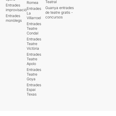
Teatral
Romea
Entrades
Guanya entrades
Entrades
improvisació
de teatre gratis -
La
Entrades
concursos
Villarroel
monòlegs
Entrades
Teatre
Condal
Entrades
Teatre
Victòria
Entrades
Teatre
Apolo
Entrades
Teatre
Goya
Entrades
Espai
Texas