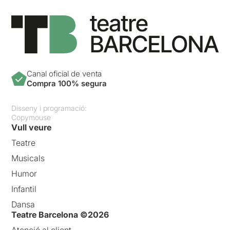
Canal oficial de venta
Compra 100% segura
Disseny i programació:
Copymouse
Vull veure
Teatre
Musicals
Humor
Infantil
Dansa
Teatre Barcelona ©2026
Atenció al client