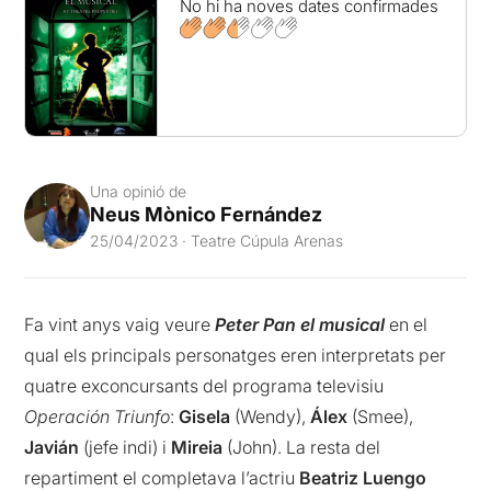
No hi ha noves dates confirmades
Una opinió de
Neus Mònico Fernández
25/04/2023 · Teatre Cúpula Arenas
Fa vint anys vaig veure
Peter Pan el musical
en el
qual els principals personatges eren interpretats per
quatre exconcursants del programa televisiu
Operación Triunfo
:
Gisela
(Wendy),
Álex
(Smee),
Javián
(jefe indi) i
Mireia
(John). La resta del
repartiment el completava l’actriu
Beatriz Luengo