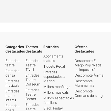
Categories
Teatres
Entrades
Ofertes
destacades
destacats
destacades
Abonaments
Entrades
Entrades
teatrals
Descompte El
teatre
Teatre
Mago Pop 'Nada
Tiquets Regal
Tívoli
es imposible'
Entrades
Entrades
dansa
Entrades
Descompte Ànima
espectacles a
Teatre
Entrades
Madrid
Descompte
Coliseum
musicals
Mamma mia
Millors monòlegs
Entrades
Entrades
Descompte
Millors musicals
Teatre
teatre
Germans de sang
Millors espectacles
Borràs
infantil
familiars
Entrades
Entrades
Black Friday
Teatre
òpera