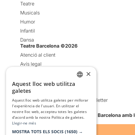
Teatre
Musicals
Humor
Infantil
Dansa
Teatre Barcelona ©2026
Atenció al client
Avís legal
×
Política de privacitat
Política de cookies
Aquest lloc web utilitza
CATALAN
galetes
Condicions d’ús
SPANISH
Comunicacions comercials i Newsletter
Aquest lloc web utilitza galetes per millorar
l'experiència de l'usuari. En utilitzar el
Anuncia’t
nostre lloc web, accepteu totes les galetes
Vull rebre la newsletter de Teatre Barcelona amb 
d’acord amb la nostra Política de galetes.
Llegir-ne més
MOSTRA TOTS ELS SOCIS
(1650) →