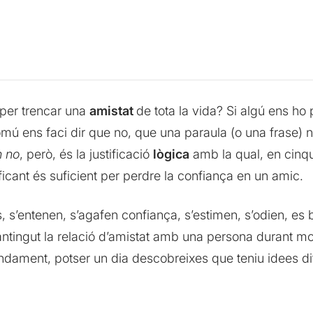
per trencar una
amistat
de tota la vida? Si algú ens h
comú ens faci dir que no, que una paraula (o una frase) 
n no
, però, és la justificació
lògica
amb la qual, en cinq
ficant és suficient per perdre la confiança en un amic.
, s’entenen, s’agafen confiança, s’estimen, s’odien, es 
tingut la relació d’amistat amb una persona durant mo
dament, potser un dia descobreixes que teniu idees difere