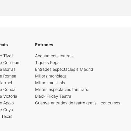
cats
Entrades
e Tívoli
Abonaments teatrals
re Coliseum
Tiquets Regal
e Borràs
Entrades espectacles a Madrid
re Romea
Millors monòlegs
larroel
Millors musicals
re Condal
Millors espectacles familiars
e Victòria
Black Friday Teatral
e Apolo
Guanya entrades de teatre gratis - concursos
re Goya
i Texas