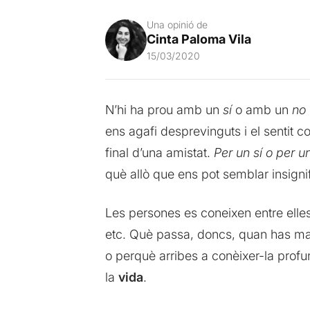
Una opinió de
Cinta Paloma Vila
15/03/2020
N’hi ha prou amb un
sí
o amb un
no
ens agafi desprevinguts i el sentit 
final d’una amistat.
Per un sí o per u
què allò que ens pot semblar insigni
Les persones es coneixen entre elles
etc. Què passa, doncs, quan has man
o perquè arribes a conèixer-la profun
la
vida
.