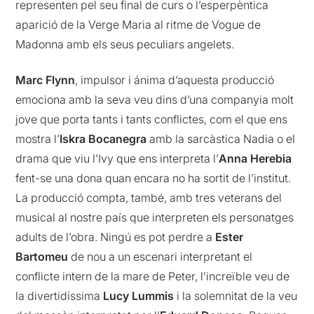
representen pel seu final de curs o l’esperpèntica
aparició de la Verge Maria al ritme de Vogue de
Madonna amb els seus peculiars angelets.
Marc Flynn
, impulsor i ánima d’aquesta producció
emociona amb la seva veu dins d’una companyia molt
jove que porta tants i tants conflictes, com el que ens
mostra l’
Iskra Bocanegra
amb la sarcàstica Nadia o el
drama que viu l’Ivy que ens interpreta l’
Anna Herebia
fent-se una dona quan encara no ha sortit de l’institut.
La producció compta, també, amb tres veterans del
musical al nostre país que interpreten els personatges
adults de l’obra. Ningú es pot perdre a
Ester
Bartomeu
de nou a un escenari interpretant el
conflicte intern de la mare de Peter, l’increïble veu de
la divertidíssima
Lucy Lummis
i la solemnitat de la veu