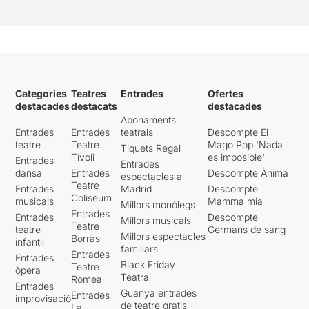
Categories
Teatres
Entrades
Ofertes
destacades
destacats
destacades
Abonaments
Entrades
Entrades
teatrals
Descompte El
teatre
Teatre
Mago Pop 'Nada
Tiquets Regal
Tívoli
es imposible'
Entrades
Entrades
dansa
Entrades
Descompte Ànima
espectacles a
Teatre
Entrades
Madrid
Descompte
Coliseum
musicals
Mamma mia
Millors monòlegs
Entrades
Entrades
Descompte
Millors musicals
Teatre
teatre
Germans de sang
Millors espectacles
Borràs
infantil
familiars
Entrades
Entrades
Black Friday
Teatre
òpera
Teatral
Romea
Entrades
Guanya entrades
Entrades
improvisació
de teatre gratis -
La