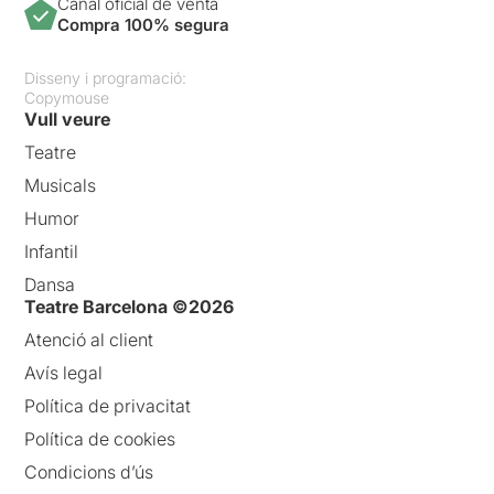
Canal oficial de venta
Compra 100% segura
Disseny i programació:
Copymouse
Vull veure
Teatre
Musicals
Humor
Infantil
Dansa
Teatre Barcelona ©2026
Atenció al client
Avís legal
Política de privacitat
Política de cookies
Condicions d’ús