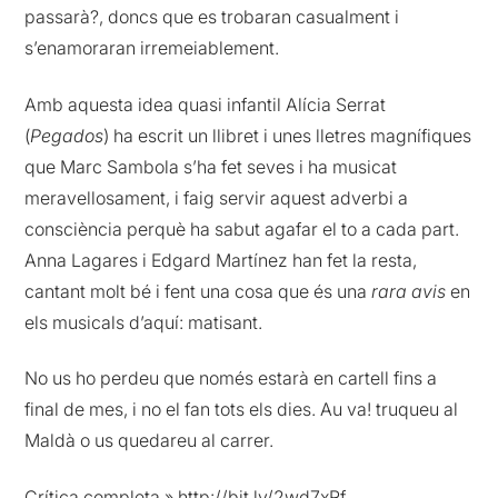
passarà?, doncs que es trobaran casualment i
s’enamoraran irremeiablement.
Amb aquesta idea quasi infantil Alícia Serrat
(
Pegados
) ha escrit un llibret i unes lletres magnífiques
que Marc Sambola s’ha fet seves i ha musicat
meravellosament, i faig servir aquest adverbi a
consciència perquè ha sabut agafar el to a cada part.
Anna Lagares i Edgard Martínez han fet la resta,
cantant molt bé i fent una cosa que és una
rara avis
en
els musicals d’aquí: matisant.
No us ho perdeu que només estarà en cartell fins a
final de mes, i no el fan tots els dies. Au va! truqueu al
Maldà o us quedareu al carrer.
Crítica completa »
http://bit.ly/2wd7xRf