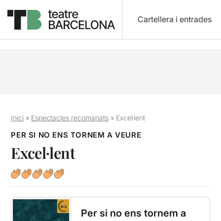
Cartellera i entrades
Inici
»
Espectacles recomanats
»
Excel·lent
PER SI NO ENS TORNEM A VEURE
Excel·lent
Per si no ens tornem a