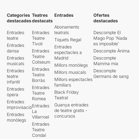
Categories
Teatres
Entrades
Ofertes
destacades
destacats
destacades
Abonaments
Entrades
Entrades
teatrals
Descompte El
teatre
Teatre
Mago Pop 'Nada
Tiquets Regal
Tívoli
es imposible'
Entrades
Entrades
dansa
Entrades
Descompte Ànima
espectacles a
Teatre
Entrades
Madrid
Descompte
Coliseum
musicals
Mamma mia
Millors monòlegs
Entrades
Entrades
Descompte
Millors musicals
Teatre
teatre
Germans de sang
Millors espectacles
Borràs
infantil
familiars
Entrades
Entrades
Black Friday
Teatre
òpera
Teatral
Romea
Entrades
Guanya entrades
Entrades
improvisació
de teatre gratis -
La
Entrades
concursos
Villarroel
monòlegs
Entrades
Teatre
Condal