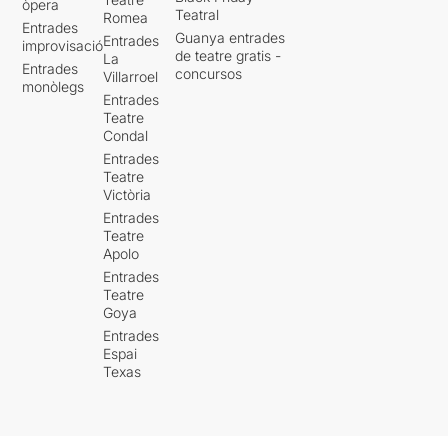
òpera
Teatral
Romea
Entrades
Guanya entrades
Entrades
improvisació
de teatre gratis -
La
Entrades
concursos
Villarroel
monòlegs
Entrades
Teatre
Condal
Entrades
Teatre
Victòria
Entrades
Teatre
Apolo
Entrades
Teatre
Goya
Entrades
Espai
Texas