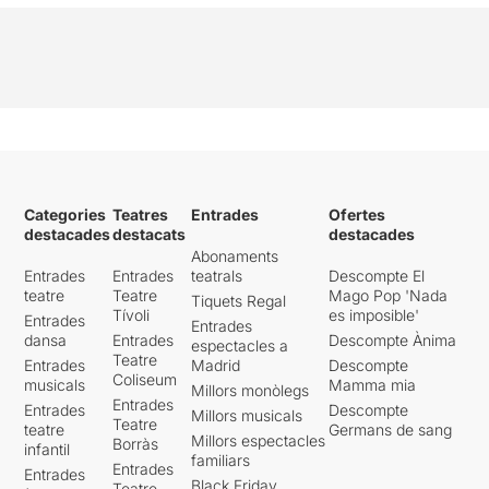
Categories
Teatres
Entrades
Ofertes
destacades
destacats
destacades
Abonaments
Entrades
Entrades
teatrals
Descompte El
teatre
Teatre
Mago Pop 'Nada
Tiquets Regal
Tívoli
es imposible'
Entrades
Entrades
dansa
Entrades
Descompte Ànima
espectacles a
Teatre
Entrades
Madrid
Descompte
Coliseum
musicals
Mamma mia
Millors monòlegs
Entrades
Entrades
Descompte
Millors musicals
Teatre
teatre
Germans de sang
Millors espectacles
Borràs
infantil
familiars
Entrades
Entrades
Black Friday
Teatre