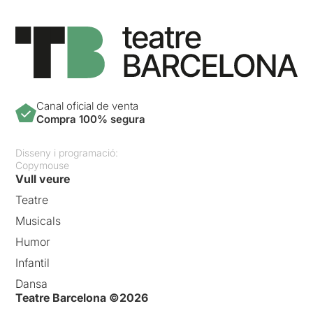
Canal oficial de venta
Compra 100% segura
Disseny i programació:
Copymouse
Vull veure
Teatre
Musicals
Humor
Infantil
Dansa
Teatre Barcelona ©2026