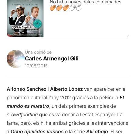
No hi ha noves dates confirmades
Una opinió de
Carles Armengol Gili
10/08/2015
Alfonso Sánchez
i
Alberto López
van aparèixer en el
panorama cultural l’any 2012 gràcies a la pel·lícula
El
mundo es nuestro
, un dels primers exemples de
crowdfunding
que es va donar a l’estat espanyol. La
fama, però, els hi ha arribat gràcies a les intervencions
a
Ocho apellidos vascos
o la sèrie
Allí abajo
. El seu