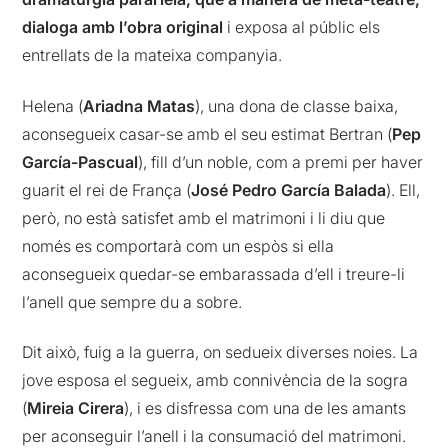
dialoga amb l’obra original
i exposa al públic els
entrellats de la mateixa companyia.
Helena (
Ariadna Matas
), una dona de classe baixa,
aconsegueix casar-se amb el seu estimat Bertran (
Pep
García-Pascual
), fill d’un noble, com a premi per haver
guarit el rei de França (
José Pedro García Balada
). Ell,
però, no està satisfet amb el matrimoni i li diu que
només es comportarà com un espòs si ella
aconsegueix quedar-se embarassada d’ell i treure-li
l’anell que sempre du a sobre.
Dit això, fuig a la guerra, on sedueix diverses noies. La
jove esposa el segueix, amb connivència de la sogra
(
Mireia Cirera
), i es disfressa com una de les amants
per aconseguir l’anell i la consumació del matrimoni.