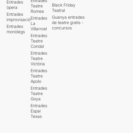
Entrades
Entrades
Black Friday
Teatre
òpera
Teatral
Romea
Entrades
Guanya entrades
Entrades
improvisació
de teatre gratis -
La
Entrades
concursos
Villarroel
monòlegs
Entrades
Teatre
Condal
Entrades
Teatre
Victòria
Entrades
Teatre
Apolo
Entrades
Teatre
Goya
Entrades
Espai
Texas