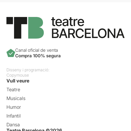
Canal oficial de venta
Compra 100% segura
Disseny i programació:
Copymouse
Vull veure
Teatre
Musicals
Humor
Infantil
Dansa
Teatre Barcelona ©2026