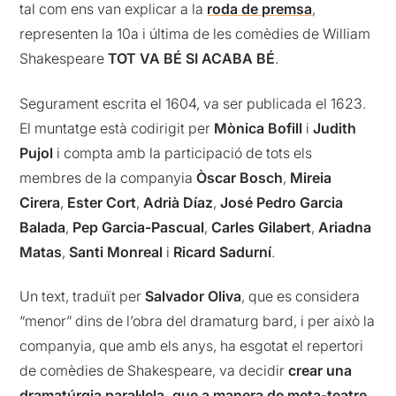
tal com ens van explicar a la
roda de premsa
,
representen la 10a i última de les comèdies de William
Shakespeare
TOT VA BÉ SI ACABA BÉ
.
Segurament escrita el 1604, va ser publicada el 1623.
El muntatge està codirigit per
Mònica Bofill
i
Judith
Pujol
i compta amb la participació de tots els
membres de la companyia
Òscar Bosch
,
Mireia
Cirera
,
Ester Cort
,
Adrià Díaz
,
José Pedro Garcia
Balada
,
Pep Garcia-Pascual
,
Carles Gilabert
,
Ariadna
Matas
,
Santi Monreal
i
Ricard Sadurní
.
Un text, traduït per
Salvador Oliva
, que es considera
“menor” dins de l’obra del dramaturg bard, i per això la
companyia, que amb els anys, ha esgotat el repertori
de comèdies de Shakespeare, va decidir
crear una
dramatúrgia paral·lela, que a manera de meta-teatre,