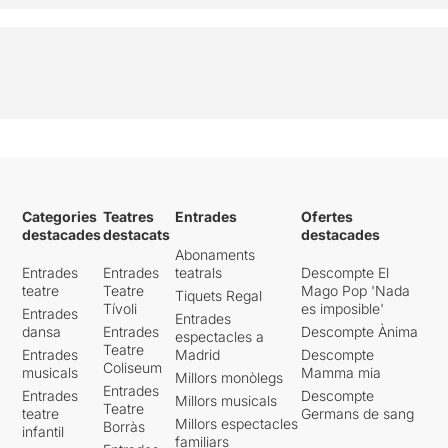
Categories
Teatres
Entrades
Ofertes
destacades
destacats
destacades
Abonaments
Entrades
Entrades
teatrals
Descompte El
teatre
Teatre
Mago Pop 'Nada
Tiquets Regal
Tívoli
es imposible'
Entrades
Entrades
dansa
Entrades
Descompte Ànima
espectacles a
Teatre
Entrades
Madrid
Descompte
Coliseum
musicals
Mamma mia
Millors monòlegs
Entrades
Entrades
Descompte
Millors musicals
Teatre
teatre
Germans de sang
Millors espectacles
Borràs
infantil
familiars