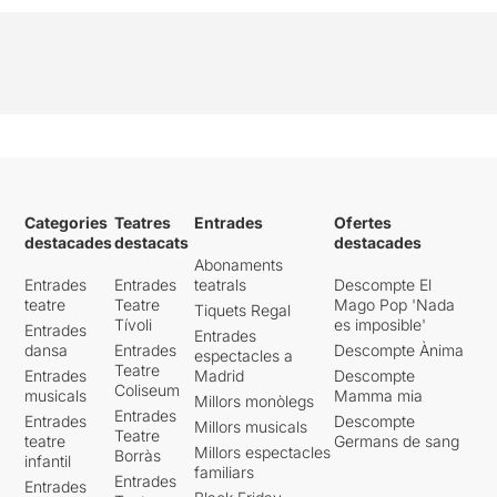
Categories
Teatres
Entrades
Ofertes
destacades
destacats
destacades
Abonaments
Entrades
Entrades
teatrals
Descompte El
teatre
Teatre
Mago Pop 'Nada
Tiquets Regal
Tívoli
es imposible'
Entrades
Entrades
dansa
Entrades
Descompte Ànima
espectacles a
Teatre
Entrades
Madrid
Descompte
Coliseum
musicals
Mamma mia
Millors monòlegs
Entrades
Entrades
Descompte
Millors musicals
Teatre
teatre
Germans de sang
Millors espectacles
Borràs
infantil
familiars
Entrades
Entrades