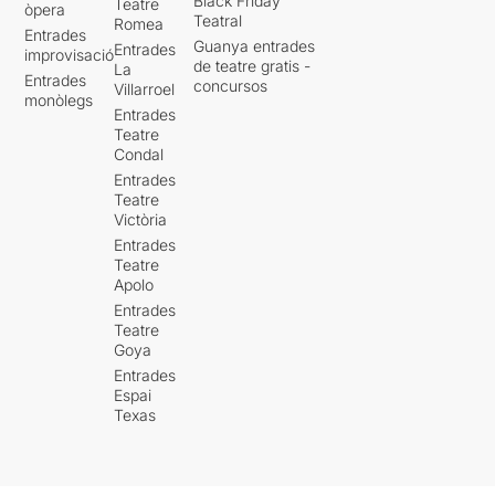
Black Friday
Teatre
òpera
Teatral
Romea
Entrades
Guanya entrades
Entrades
improvisació
de teatre gratis -
La
Entrades
concursos
Villarroel
monòlegs
Entrades
Teatre
Condal
Entrades
Teatre
Victòria
Entrades
Teatre
Apolo
Entrades
Teatre
Goya
Entrades
Espai
Texas