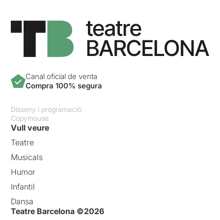
Canal oficial de venta
Compra 100% segura
Disseny i programació:
Copymouse
Vull veure
Teatre
Musicals
Humor
Infantil
Dansa
Teatre Barcelona ©2026