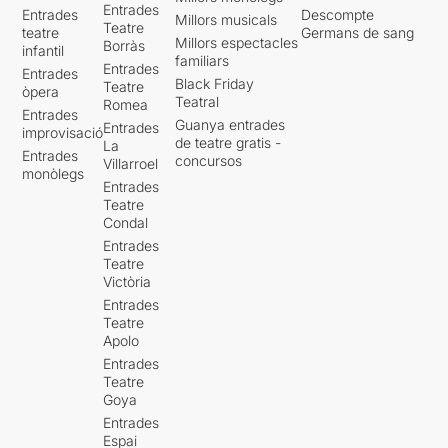
Entrades
Entrades
Descompte
Millors musicals
Teatre
teatre
Germans de sang
Millors espectacles
Borràs
infantil
familiars
Entrades
Entrades
Black Friday
Teatre
òpera
Teatral
Romea
Entrades
Guanya entrades
Entrades
improvisació
de teatre gratis -
La
Entrades
concursos
Villarroel
monòlegs
Entrades
Teatre
Condal
Entrades
Teatre
Victòria
Entrades
Teatre
Apolo
Entrades
Teatre
Goya
Entrades
Espai