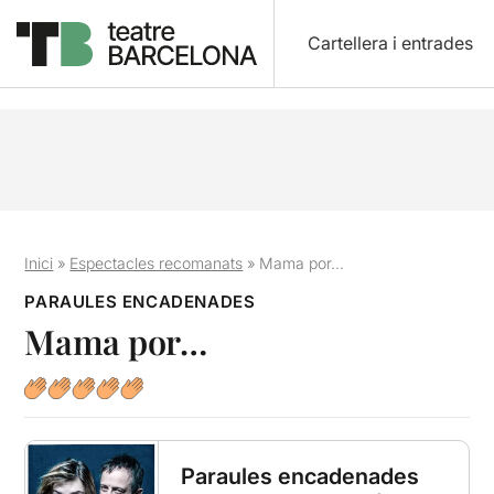
Cartellera i entrades
Inici
»
Espectacles recomanats
»
Mama por…
PARAULES ENCADENADES
Mama por…
Paraules encadenades