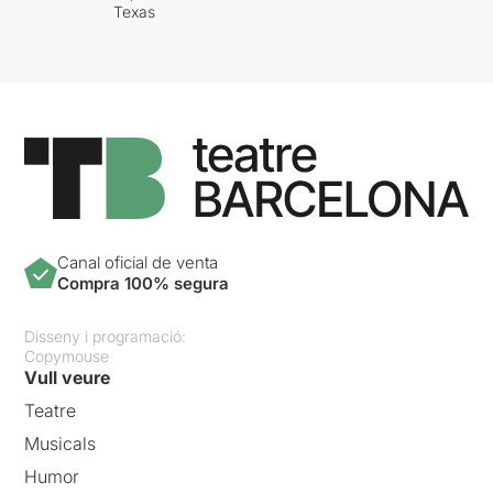
Texas
Canal oficial de venta
Compra 100% segura
Disseny i programació:
Copymouse
Vull veure
Teatre
Musicals
Humor