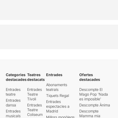
Categories
Teatres
Entrades
Ofertes
destacades
destacats
destacades
Abonaments
Entrades
Entrades
teatrals
Descompte El
teatre
Teatre
Mago Pop 'Nada
Tiquets Regal
Tívoli
es imposible'
Entrades
Entrades
dansa
Entrades
Descompte Ànima
espectacles a
Teatre
Entrades
Madrid
Descompte
Coliseum
musicals
Mamma mia
Millors monòlegs