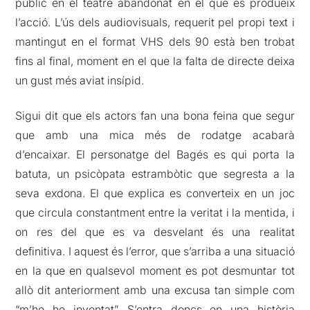
públic en el teatre abandonat en el que es produeix
l’acció. L’ús dels audiovisuals, requerit pel propi text i
mantingut en el format VHS dels 90 està ben trobat
fins al final, moment en el que la falta de directe deixa
un gust més aviat insípid.
Sigui dit que els actors fan una bona feina que segur
que amb una mica més de rodatge acabarà
d’encaixar. El personatge del Bagés es qui porta la
batuta, un psicòpata estrambòtic que segresta a la
seva exdona. El que explica es converteix en un joc
que circula constantment entre la veritat i la mentida, i
on res del que es va desvelant és una realitat
definitiva. I aquest és l’error, que s’arriba a una situació
en la que en qualsevol moment es pot desmuntar tot
allò dit anteriorment amb una excusa tan simple com
“m’ho he inventat”. S’entra doncs en una història