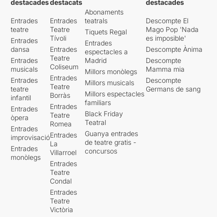
destacades
destacats
destacades
Abonaments
Entrades
Entrades
teatrals
Descompte El
teatre
Teatre
Mago Pop 'Nada
Tiquets Regal
Tívoli
es imposible'
Entrades
Entrades
dansa
Entrades
Descompte Ànima
espectacles a
Teatre
Entrades
Madrid
Descompte
Coliseum
musicals
Mamma mia
Millors monòlegs
Entrades
Entrades
Descompte
Millors musicals
Teatre
teatre
Germans de sang
Millors espectacles
Borràs
infantil
familiars
Entrades
Entrades
Black Friday
Teatre
òpera
Teatral
Romea
Entrades
Guanya entrades
Entrades
improvisació
de teatre gratis -
La
Entrades
concursos
Villarroel
monòlegs
Entrades
Teatre
Condal
Entrades
Teatre
Victòria