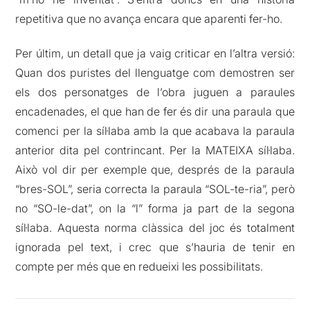
repetitiva que no avança encara que aparenti fer-ho.
Per últim, un detall que ja vaig criticar en l’altra versió:
Quan dos puristes del llenguatge com demostren ser
els dos personatges de l’obra juguen a paraules
encadenades, el que han de fer és dir una paraula que
comenci per la síl·laba amb la que acabava la paraula
anterior dita pel contrincant. Per la MATEIXA síl·laba.
Això vol dir per exemple que, després de la paraula
“bres-SOL”, seria correcta la paraula “SOL-te-ria”, però
no “SO-le-dat”, on la “l” forma ja part de la segona
síl·laba. Aquesta norma clàssica del joc és totalment
ignorada pel text, i crec que s’hauria de tenir en
compte per més que en redueixi les possibilitats.