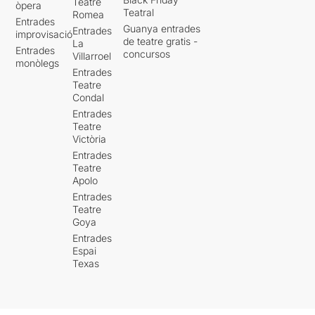
Teatre
òpera
Teatral
Romea
Entrades
Guanya entrades
Entrades
improvisació
de teatre gratis -
La
Entrades
concursos
Villarroel
monòlegs
Entrades
Teatre
Condal
Entrades
Teatre
Victòria
Entrades
Teatre
Apolo
Entrades
Teatre
Goya
Entrades
Espai
Texas