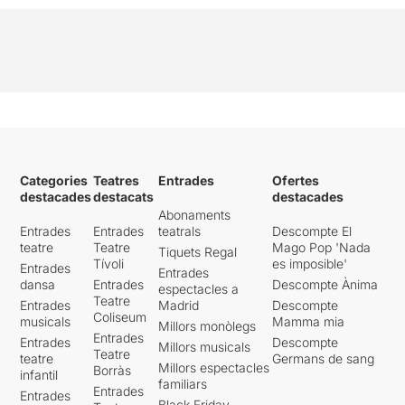
Categories
Teatres
Entrades
Ofertes
destacades
destacats
destacades
Abonaments
Entrades
Entrades
teatrals
Descompte El
teatre
Teatre
Mago Pop 'Nada
Tiquets Regal
Tívoli
es imposible'
Entrades
Entrades
dansa
Entrades
Descompte Ànima
espectacles a
Teatre
Entrades
Madrid
Descompte
Coliseum
musicals
Mamma mia
Millors monòlegs
Entrades
Entrades
Descompte
Millors musicals
Teatre
teatre
Germans de sang
Millors espectacles
Borràs
infantil
familiars
Entrades
Entrades
Black Friday