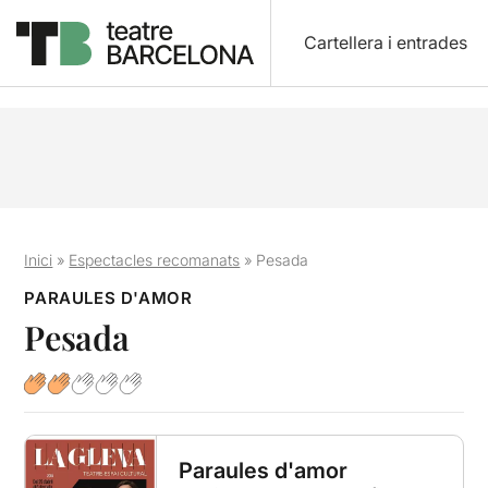
Cartellera i entrades
Inici
»
Espectacles recomanats
»
Pesada
PARAULES D'AMOR
Pesada
Paraules d'amor