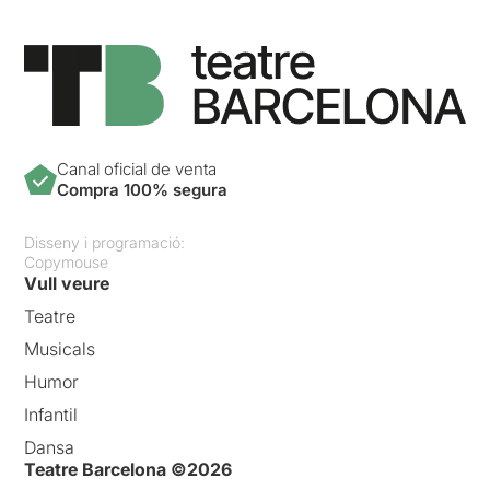
Canal oficial de venta
Compra 100% segura
Disseny i programació:
Copymouse
Vull veure
Teatre
Musicals
Humor
Infantil
Dansa
Teatre Barcelona ©2026