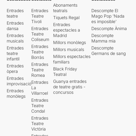
Abonaments
Entrades
Entrades
teatrals
Descompte El
teatre
Teatre
Mago Pop 'Nada
Tiquets Regal
Tívoli
es imposible'
Entrades
Entrades
dansa
Entrades
Descompte Ànima
espectacles a
Teatre
Entrades
Madrid
Descompte
Coliseum
musicals
Mamma mia
Millors monòlegs
Entrades
Entrades
Descompte
Millors musicals
Teatre
teatre
Germans de sang
Millors espectacles
Borràs
infantil
familiars
Entrades
Entrades
Black Friday
Teatre
òpera
Teatral
Romea
Entrades
Guanya entrades
Entrades
improvisació
de teatre gratis -
La
Entrades
concursos
Villarroel
monòlegs
Entrades
Teatre
Condal
Entrades
Teatre
Victòria
Entrades