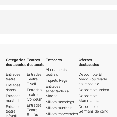
Categories
Teatres
Entrades
Ofertes
destacades
destacats
destacades
Abonaments
Entrades
Entrades
teatrals
Descompte El
teatre
Teatre
Mago Pop 'Nada
Tiquets Regal
Tívoli
es imposible'
Entrades
Entrades
dansa
Entrades
Descompte Ànima
espectacles a
Teatre
Entrades
Madrid
Descompte
Coliseum
musicals
Mamma mia
Millors monòlegs
Entrades
Entrades
Descompte
Millors musicals
Teatre
teatre
Germans de sang
Millors espectacles
Borràs
infantil