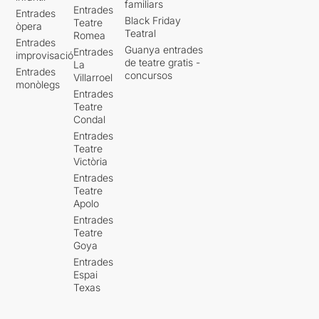
familiars
Entrades
Entrades
Black Friday
Teatre
òpera
Teatral
Romea
Entrades
Guanya entrades
Entrades
improvisació
de teatre gratis -
La
Entrades
concursos
Villarroel
monòlegs
Entrades
Teatre
Condal
Entrades
Teatre
Victòria
Entrades
Teatre
Apolo
Entrades
Teatre
Goya
Entrades
Espai
Texas