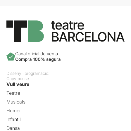
Canal oficial de venta
Compra 100% segura
Disseny i programació:
Copymouse
Vull veure
Teatre
Musicals
Humor
Infantil
Dansa