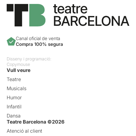
Canal oficial de venta
Compra 100% segura
Disseny i programació:
Copymouse
Vull veure
Teatre
Musicals
Humor
Infantil
Dansa
Teatre Barcelona ©2026
Atenció al client