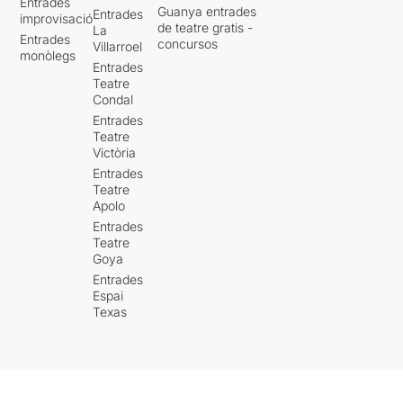
Entrades
Guanya entrades
Entrades
improvisació
de teatre gratis -
La
Entrades
concursos
Villarroel
monòlegs
Entrades
Teatre
Condal
Entrades
Teatre
Victòria
Entrades
Teatre
Apolo
Entrades
Teatre
Goya
Entrades
Espai
Texas