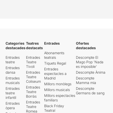
Categories
Teatres
Entrades
Ofertes
destacades
destacats
destacades
Abonaments
Entrades
Entrades
teatrals
Descompte El
teatre
Teatre
Mago Pop 'Nada
Tiquets Regal
Tívoli
es imposible'
Entrades
Entrades
dansa
Entrades
Descompte Ànima
espectacles a
Teatre
Entrades
Madrid
Descompte
Coliseum
musicals
Mamma mia
Millors monòlegs
Entrades
Entrades
Descompte
Millors musicals
Teatre
teatre
Germans de sang
Millors espectacles
Borràs
infantil
familiars
Entrades
Entrades
Black Friday
Teatre
òpera
Teatral
Romea