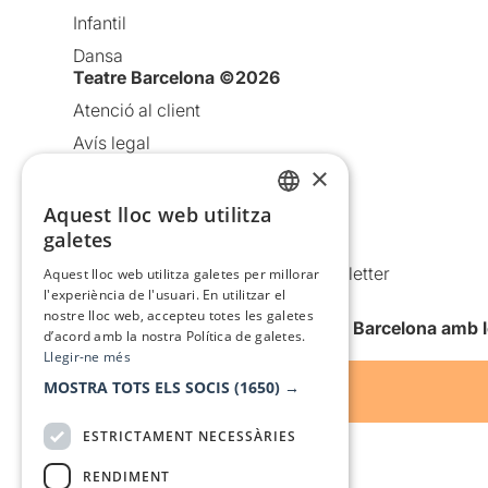
Infantil
Dansa
Teatre Barcelona ©2026
Atenció al client
Avís legal
×
Política de privacitat
Política de cookies
Aquest lloc web utilitza
CATALAN
galetes
Condicions d’ús
SPANISH
Comunicacions comercials i Newsletter
Aquest lloc web utilitza galetes per millorar
l'experiència de l'usuari. En utilitzar el
Anuncia’t
nostre lloc web, accepteu totes les galetes
Vull rebre la newsletter de Teatre Barcelona amb 
d’acord amb la nostra Política de galetes.
Llegir-ne més
MOSTRA TOTS ELS SOCIS
(1650) →
ESTRICTAMENT NECESSÀRIES
RENDIMENT