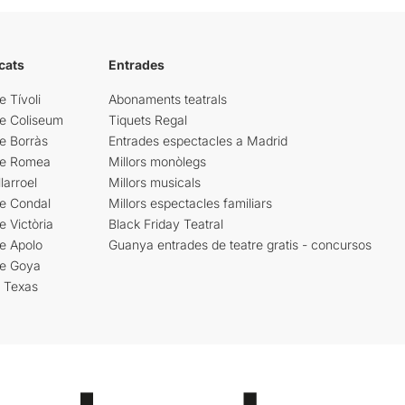
cats
Entrades
e Tívoli
Abonaments teatrals
re Coliseum
Tiquets Regal
e Borràs
Entrades espectacles a Madrid
re Romea
Millors monòlegs
larroel
Millors musicals
re Condal
Millors espectacles familiars
e Victòria
Black Friday Teatral
e Apolo
Guanya entrades de teatre gratis - concursos
re Goya
i Texas