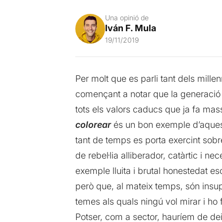
Una opinió de
Iván F. Mula
19/11/2019
Per molt que es parli tant dels mille
començant a notar que la generació
tots els valors caducs que ja fa ma
colorear
és un bon exemple d’aquest
tant de temps es porta exercint sobre
de rebel·lia alliberador, catàrtic i 
exemple lluita i brutal honestedat es
però que, al mateix temps, són insup
temes als quals ningú vol mirar i ho 
Potser, com a sector, hauríem de dei