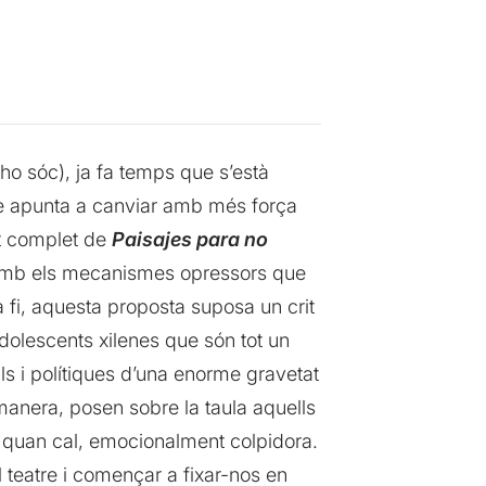
 ho sóc), ja fa temps que s’està
ue apunta a canviar amb més força
nt complet de
Paisajes para no
r amb els mecanismes opressors que
a fi, aquesta proposta suposa un crit
adolescents xilenes que són tot un
ls i polítiques d’una enorme gravetat
manera, posen sobre la taula aquells
i, quan cal, emocionalment colpidora.
 teatre i començar a fixar-nos en