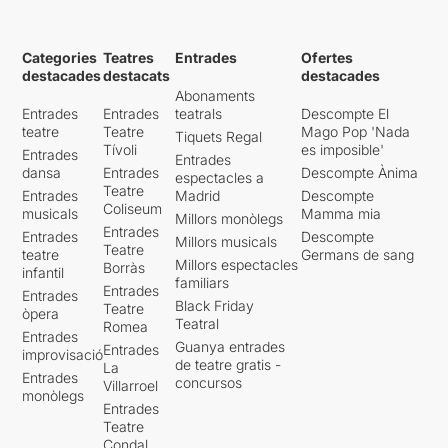
Categories
Teatres
Entrades
Ofertes
destacades
destacats
destacades
Abonaments
Entrades
Entrades
teatrals
Descompte El
teatre
Teatre
Mago Pop 'Nada
Tiquets Regal
Tívoli
es imposible'
Entrades
Entrades
dansa
Entrades
Descompte Ànima
espectacles a
Teatre
Entrades
Madrid
Descompte
Coliseum
musicals
Mamma mia
Millors monòlegs
Entrades
Entrades
Descompte
Millors musicals
Teatre
teatre
Germans de sang
Millors espectacles
Borràs
infantil
familiars
Entrades
Entrades
Black Friday
Teatre
òpera
Teatral
Romea
Entrades
Guanya entrades
Entrades
improvisació
de teatre gratis -
La
Entrades
concursos
Villarroel
monòlegs
Entrades
Teatre
Condal