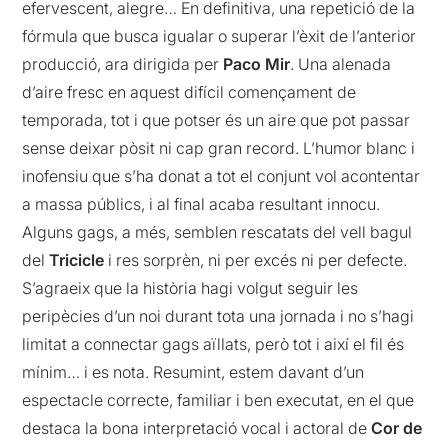
efervescent, alegre… En definitiva, una repetició de la
fórmula que busca igualar o superar l’èxit de l’anterior
producció, ara dirigida per
Paco Mir
. Una alenada
d’aire fresc en aquest difícil començament de
temporada, tot i que potser és un aire que pot passar
sense deixar pòsit ni cap gran record. L’humor blanc i
inofensiu que s’ha donat a tot el conjunt vol acontentar
a massa públics, i al final acaba resultant innocu.
Alguns gags, a més, semblen rescatats del vell bagul
del
Tricicle
i res sorprèn, ni per excés ni per defecte.
S’agraeix que la història hagi volgut seguir les
peripècies d’un noi durant tota una jornada i no s’hagi
limitat a connectar gags aïllats, però tot i així el fil és
mínim… i es nota. Resumint, estem davant d’un
espectacle correcte, familiar i ben executat, en el que
destaca la bona interpretació vocal i actoral de
Cor de