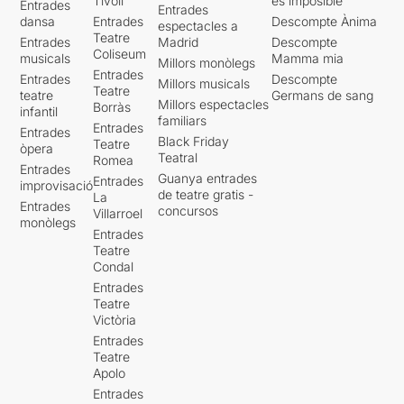
Tívoli
es imposible'
Entrades
Entrades
dansa
Entrades
Descompte Ànima
espectacles a
Teatre
Entrades
Madrid
Descompte
Coliseum
musicals
Mamma mia
Millors monòlegs
Entrades
Entrades
Descompte
Millors musicals
Teatre
teatre
Germans de sang
Millors espectacles
Borràs
infantil
familiars
Entrades
Entrades
Black Friday
Teatre
òpera
Teatral
Romea
Entrades
Guanya entrades
Entrades
improvisació
de teatre gratis -
La
Entrades
concursos
Villarroel
monòlegs
Entrades
Teatre
Condal
Entrades
Teatre
Victòria
Entrades
Teatre
Apolo
Entrades