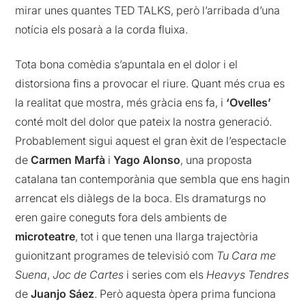
mirar unes quantes TED TALKS, però l’arribada d’una
notícia els posarà a la corda fluixa.
Tota bona comèdia s’apuntala en el dolor i el
distorsiona fins a provocar el riure. Quant més crua es
la realitat que mostra, més gràcia ens fa, i
‘Ovelles’
conté molt del dolor que pateix la nostra generació.
Probablement sigui aquest el gran èxit de l’espectacle
de
Carmen Marfà
i
Yago Alonso
, una proposta
catalana tan contemporània que sembla que ens hagin
arrencat els diàlegs de la boca. Els dramaturgs no
eren gaire coneguts fora dels ambients de
microteatre
, tot i que tenen una llarga trajectòria
guionitzant programes de televisió com
Tu Cara me
Suena
,
Joc de Cartes
i series com els
Heavys Tendres
de
Juanjo Sáez
. Però aquesta òpera prima funciona