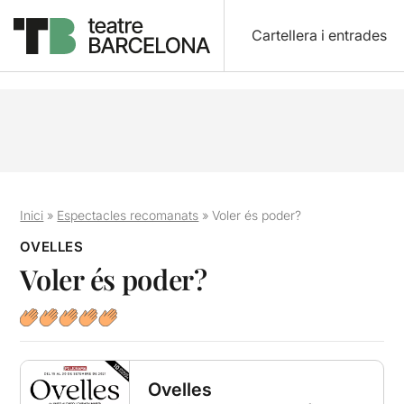
Cartellera i entrades
Inici
»
Espectacles recomanats
»
Voler és poder?
OVELLES
Voler és poder?
Ovelles