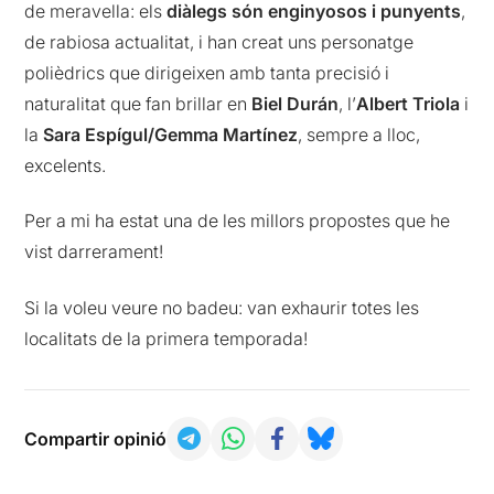
de meravella: els
diàlegs són enginyosos i punyents
,
de rabiosa actualitat, i han creat uns personatge
polièdrics que dirigeixen amb tanta precisió i
naturalitat que fan brillar en
Biel Durán
, l’
Albert Triola
i
la
Sara Espígul/Gemma Martínez
, sempre a lloc,
excelents.
Per a mi ha estat una de les millors propostes que he
vist darrerament!
Si la voleu veure no badeu: van exhaurir totes les
localitats de la primera temporada!
Compartir opinió