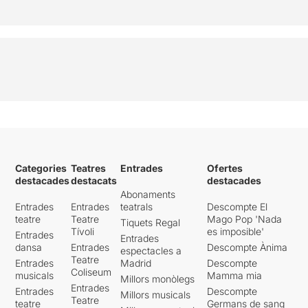
Categories
Teatres
Entrades
Ofertes
destacades
destacats
destacades
Abonaments
Entrades
Entrades
teatrals
Descompte El
teatre
Teatre
Mago Pop 'Nada
Tiquets Regal
Tívoli
es imposible'
Entrades
Entrades
dansa
Entrades
Descompte Ànima
espectacles a
Teatre
Entrades
Madrid
Descompte
Coliseum
musicals
Mamma mia
Millors monòlegs
Entrades
Entrades
Descompte
Millors musicals
Teatre
teatre
Germans de sang