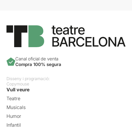
Canal oficial de venta
Compra 100% segura
Disseny i programació:
Copymouse
Vull veure
Teatre
Musicals
Humor
Infantil