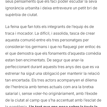
seus pensaments que els faci poder escudar la seva
ignorància urbanita i deixa entreveure un petit bri de
supèrbia de ciutat.
La feina que fan tots els integrants de l’equip és de
traca i mocador. La difícil, i assolida, tasca de crear
aquesta comunió entre els tres personatges per
considerar-los germans i que no flaquegi per enlloc és
el que demostra que els fonaments d’aquesta comèdia
estan ben encimentats. De segur que anar-la
perfeccionant durant aquests tres anys des que es va
estrenar ha sigut una obligació per mantenir la relació
tan encertada. Els tres actors acompanyen el dilema
de l’herència amb temes actuals com ara la bretxa
salarial i, sense voler-ho originàriament, amb l’èxode
de la ciutat al camp que s’ha accentuat amb l’esclat de
la pandèmia.
Un text que ens posa sobre la taula la