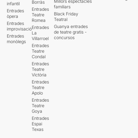
Millors espectacles
Borràs
infantil
familiars
Entrades
Entrades
Black Friday
Teatre
òpera
Teatral
Romea
Entrades
Guanya entrades
Entrades
improvisació
de teatre gratis -
La
Entrades
concursos
Villarroel
monòlegs
Entrades
Teatre
Condal
Entrades
Teatre
Victòria
Entrades
Teatre
Apolo
Entrades
Teatre
Goya
Entrades
Espai
Texas