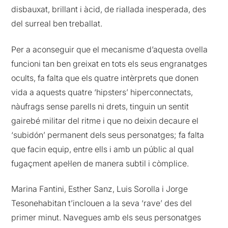
disbauxat, brillant i àcid, de riallada inesperada, des
del surreal ben treballat.
Per a aconseguir que el mecanisme d’aquesta ovella
funcioni tan ben greixat en tots els seus engranatges
ocults, fa falta que els quatre intèrprets que donen
vida a aquests quatre ‘hipsters’ hiperconnectats,
nàufrags sense parells ni drets, tinguin un sentit
gairebé militar del ritme i que no deixin decaure el
‘subidón’ permanent dels seus personatges; fa falta
que facin equip, entre ells i amb un públic al qual
fugaçment apel·len de manera subtil i còmplice.
Marina Fantini, Esther Sanz, Luis Sorolla i Jorge
Tesonehabitan t’inclouen a la seva ‘rave’ des del
primer minut. Navegues amb els seus personatges