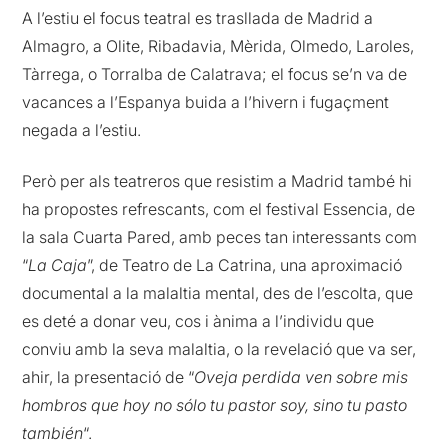
A l’estiu el focus teatral es trasllada de Madrid a
Almagro
, a Olite, Ribadavia, Mèrida,
Olmedo
,
Laroles
,
Tàrrega, o Torralba de Calatrava; el focus se’n va de
vacances a l’Espanya buida a l’hivern i fugaçment
negada a l’estiu.
Però per als
teatreros
que resistim a Madrid també hi
ha propostes refrescants, com el festival Essencia, de
la sala Cuarta Pared, amb peces tan interessants com
“
La
Caja
”, de Teatro de La Catrina, una aproximació
documental a la malaltia mental, des de l’escolta, que
es deté a donar veu, cos i ànima a l’individu que
conviu amb la seva malaltia, o la revelació que va ser,
ahir, la presentació
de “
Oveja perdida ven sobre mis
hombros que hoy no sólo tu pastor soy, sino tu pasto
también
“.