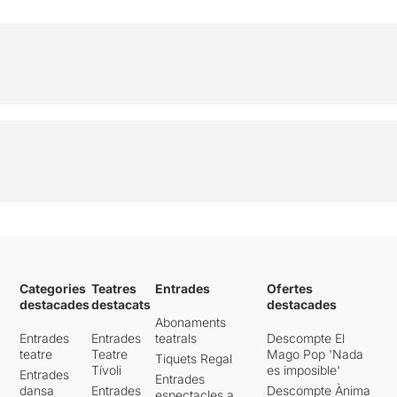
Categories
Teatres
Entrades
Ofertes
destacades
destacats
destacades
Abonaments
Entrades
Entrades
teatrals
Descompte El
teatre
Teatre
Mago Pop 'Nada
Tiquets Regal
Tívoli
es imposible'
Entrades
Entrades
dansa
Entrades
Descompte Ànima
espectacles a