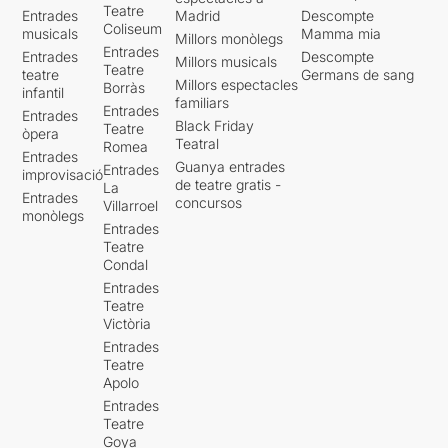
Teatre
Entrades
Madrid
Descompte
Coliseum
musicals
Mamma mia
Millors monòlegs
Entrades
Entrades
Descompte
Millors musicals
Teatre
teatre
Germans de sang
Millors espectacles
Borràs
infantil
familiars
Entrades
Entrades
Black Friday
Teatre
òpera
Teatral
Romea
Entrades
Guanya entrades
Entrades
improvisació
de teatre gratis -
La
Entrades
concursos
Villarroel
monòlegs
Entrades
Teatre
Condal
Entrades
Teatre
Victòria
Entrades
Teatre
Apolo
Entrades
Teatre
Goya