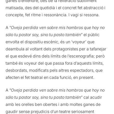
ganes d’entendre, des de la reiteració subtilment
matisada, des del quotidià i el concret fet abstracció i
concepte, fet ritme i ressonància. I vagi si ressona.
A “
Oveja perdida ven sobre mis hombros que hoy no
sólo tu pastor soy, sino tu pasto también
”
el públic
envolta el dispositiu escènic, és un ‘voyeur’ que
deambula al voltant dels protagonistes per a tafanejar
el que esdevé dins dels límits de l’escenografia; però
també és voyeur del que passa fora d’aquests límits,
desbordats, modificats pels altres espectadors, que
afecten el fet teatral en cada funció, en present.
A
“
Oveja perdida ven sobre mis hombros que hoy no
sólo tu pastor soy, sino tu pasto también
”
cal acudir
amb les orelles ben obertes i amb moltes ganes de
gaudir sense prejudicis d’un teatre seriosament