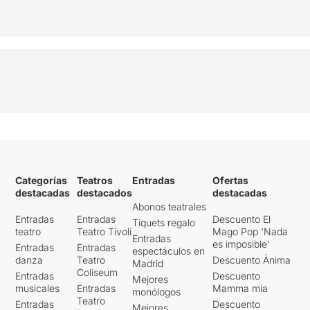
Categorías
Teatros
Entradas
Ofertas
destacadas
destacados
destacadas
Abonos teatrales
Entradas
Entradas
Descuento El
Tiquets regalo
teatro
Teatro Tívoli
Mago Pop 'Nada
Entradas
es imposible'
Entradas
Entradas
espectáculos en
danza
Teatro
Descuento Ànima
Madrid
Coliseum
Entradas
Descuento
Mejores
musicales
Entradas
Mamma mia
monólogos
Teatro
Entradas
Descuento
Mejores