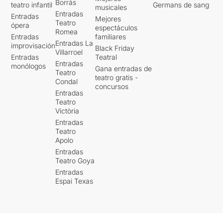
Borrás
teatro infantil
Germans de sang
musicales
Entradas
Entradas
Mejores
Teatro
ópera
espectáculos
Romea
Entradas
familiares
Entradas La
improvisación
Black Friday
Villarroel
Entradas
Teatral
Entradas
monólogos
Gana entradas de
Teatro
teatro gratis -
Condal
concursos
Entradas
Teatro
Victòria
Entradas
Teatro
Apolo
Entradas
Teatro Goya
Entradas
Espai Texas