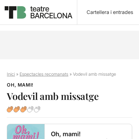
Cartellera i entrades
Inici
»
Espectacles recomanats
»
Vodevil amb missatge
OH, MAMI!
Vodevil amb missatge
Oh, mami!