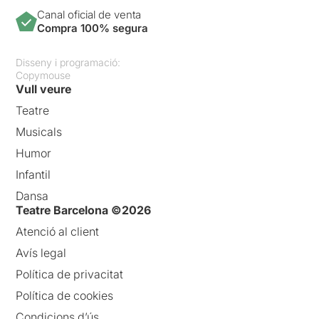
Canal oficial de venta
Compra 100% segura
Disseny i programació:
Copymouse
Vull veure
Teatre
Musicals
Humor
Infantil
Dansa
Teatre Barcelona ©2026
Atenció al client
Avís legal
Política de privacitat
Política de cookies
Condicions d’ús