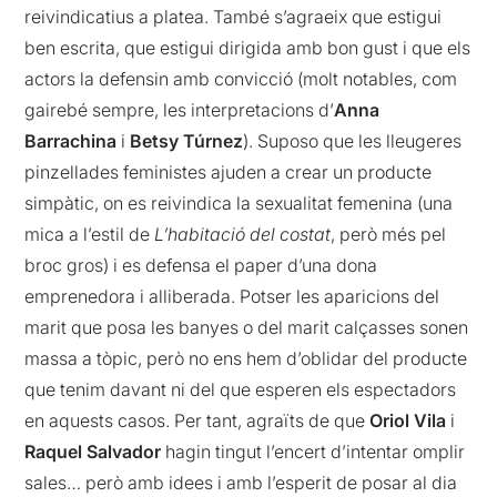
reivindicatius a platea. També s’agraeix que estigui
ben escrita, que estigui dirigida amb bon gust i que els
actors la defensin amb convicció (molt notables, com
gairebé sempre, les interpretacions d’
Anna
Barrachina
i
Betsy Túrnez
). Suposo que les lleugeres
pinzellades feministes ajuden a crear un producte
simpàtic, on es reivindica la sexualitat femenina (una
mica a l’estil de
L’habitació del costat
, però més pel
broc gros) i es defensa el paper d’una dona
emprenedora i alliberada. Potser les aparicions del
marit que posa les banyes o del marit calçasses sonen
massa a tòpic, però no ens hem d’oblidar del producte
que tenim davant ni del que esperen els espectadors
en aquests casos. Per tant, agraïts de que
Oriol Vila
i
Raquel Salvador
hagin tingut l’encert d’intentar omplir
sales… però amb idees i amb l’esperit de posar al dia