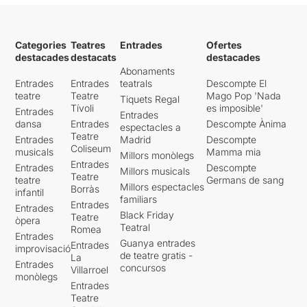
Categories
Teatres
Entrades
Ofertes
destacades
destacats
destacades
Abonaments
Entrades
Entrades
teatrals
Descompte El
teatre
Teatre
Mago Pop 'Nada
Tiquets Regal
Tívoli
es imposible'
Entrades
Entrades
dansa
Entrades
Descompte Ànima
espectacles a
Teatre
Entrades
Madrid
Descompte
Coliseum
musicals
Mamma mia
Millors monòlegs
Entrades
Entrades
Descompte
Millors musicals
Teatre
teatre
Germans de sang
Millors espectacles
Borràs
infantil
familiars
Entrades
Entrades
Black Friday
Teatre
òpera
Teatral
Romea
Entrades
Guanya entrades
Entrades
improvisació
de teatre gratis -
La
Entrades
concursos
Villarroel
monòlegs
Entrades
Teatre