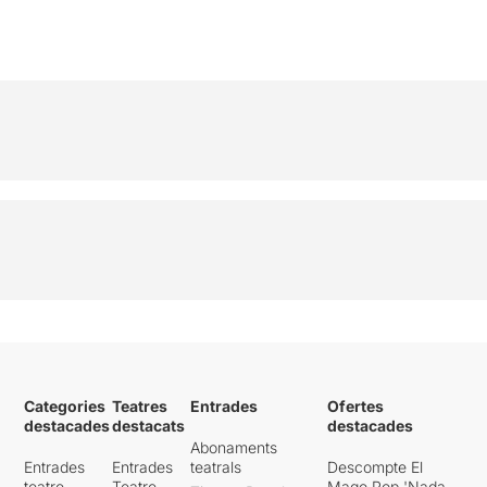
Categories
Teatres
Entrades
Ofertes
destacades
destacats
destacades
Abonaments
Entrades
Entrades
teatrals
Descompte El
teatre
Teatre
Mago Pop 'Nada