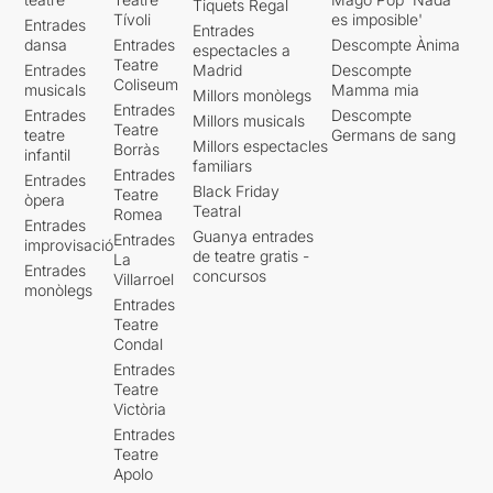
Tiquets Regal
Tívoli
es imposible'
Entrades
Entrades
dansa
Entrades
Descompte Ànima
espectacles a
Teatre
Entrades
Madrid
Descompte
Coliseum
musicals
Mamma mia
Millors monòlegs
Entrades
Entrades
Descompte
Millors musicals
Teatre
teatre
Germans de sang
Millors espectacles
Borràs
infantil
familiars
Entrades
Entrades
Black Friday
Teatre
òpera
Teatral
Romea
Entrades
Guanya entrades
Entrades
improvisació
de teatre gratis -
La
Entrades
concursos
Villarroel
monòlegs
Entrades
Teatre
Condal
Entrades
Teatre
Victòria
Entrades
Teatre
Apolo