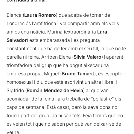
Blanca (
Laura Romero
) que acaba de tornar de
Londres és l’amfitriona i vol compartir amb els vells
amics una notícia. Marina (extraordinària
Lara
Salvador
) està embarassada i es pregunta
constantment que ha de fer amb el seu fill, ja que no té
parella ni feina. Arriben Elena (
Silvia Valero
) l’aparent
triomfadora del grup que ha pogut aixecar una
empresa pròpia, Miguel (
Bruno Tamarit
), és escriptor i
homosexual i diu que està escrivint un altre llibre, i
Sigfrido (
Román Méndez de Hevia
) al que van
acomiadar de la feina i ara treballa de “pollastre” els
caps de setmana. Està casat, però la seva dona no
forma part del grup. Ja hi són tots. Feia temps que no
es veien tot i que no saben per què van deixar-se de
veure.