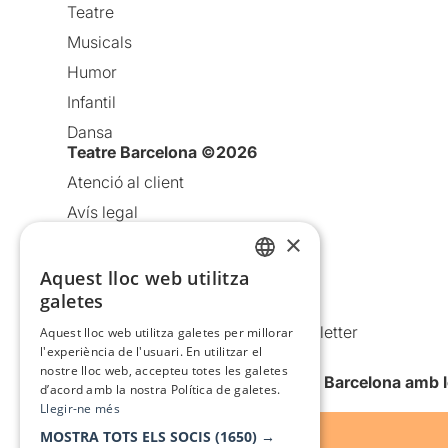
Teatre
Musicals
Humor
Infantil
Dansa
Teatre Barcelona ©2026
Atenció al client
Avís legal
×
Política de privacitat
Política de cookies
Aquest lloc web utilitza
CATALAN
galetes
Condicions d’ús
SPANISH
Comunicacions comercials i Newsletter
Aquest lloc web utilitza galetes per millorar
l'experiència de l'usuari. En utilitzar el
Anuncia’t
nostre lloc web, accepteu totes les galetes
Vull rebre la newsletter de Teatre Barcelona amb 
d’acord amb la nostra Política de galetes.
Llegir-ne més
MOSTRA TOTS ELS SOCIS
(1650) →