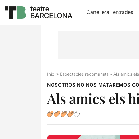
Cartellera i entrades
Inici
»
Espectacles recomanats
»
Als amics els
NOSOTROS NO NOS MATAREMOS CO
Als amics els h