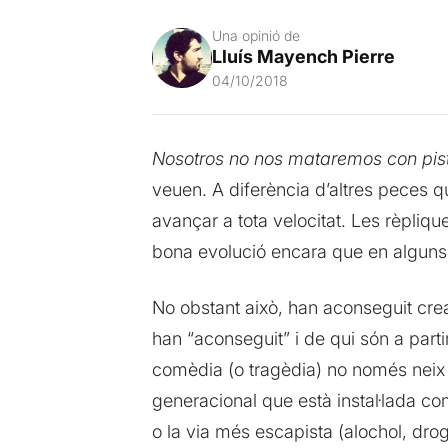
Una opinió de
Lluís Mayench Pierre
04/10/2018
Nosotros no nos mataremos con pis
veuen. A diferència d’altres peces q
avançar a tota velocitat. Les rèpliqu
bona evolució encara que en alguns 
No obstant això, han aconseguit crea
han “aconseguit” i de qui són a partir
comèdia (o tragèdia) no només neix d
generacional que està instal·lada c
o la via més escapista (alochol, dro