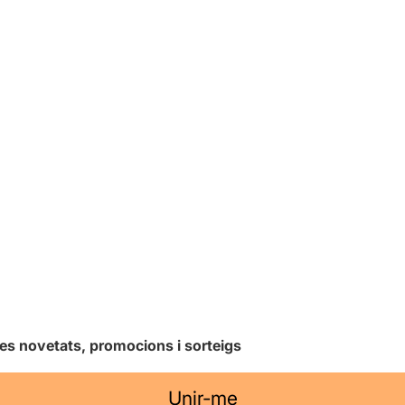
les novetats, promocions i sorteigs
Unir-me