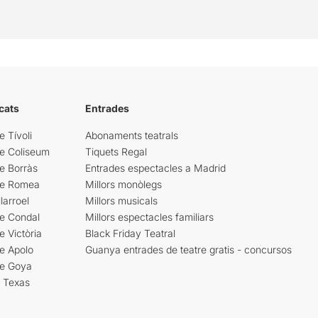
cats
Entrades
e Tívoli
Abonaments teatrals
re Coliseum
Tiquets Regal
e Borràs
Entrades espectacles a Madrid
re Romea
Millors monòlegs
larroel
Millors musicals
re Condal
Millors espectacles familiars
e Victòria
Black Friday Teatral
e Apolo
Guanya entrades de teatre gratis - concursos
re Goya
i Texas