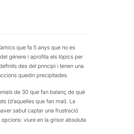
d’amics que fa 5 anys que no es
el gènere i aprofita els tòpics per
finits des del principi i tenen una
accions quedin precipitades.
·lenials de 30 que fan balanç de què
tats (d’aquelles que fan mal). La
haver sabut captar una frustració
pcions: viure en la grisor absoluta