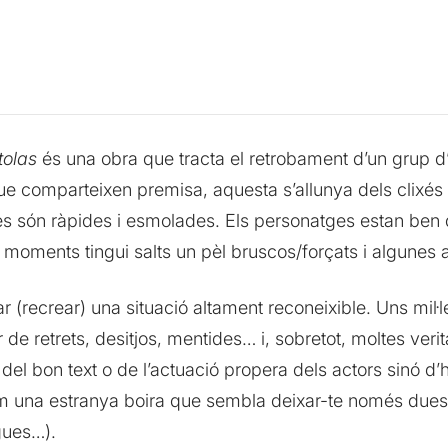
tolas
és una obra que tracta el retrobament d’un grup 
ue comparteixen premisa, aquesta s’allunya dels clixés d
es són ràpides i esmolades. Els personatges estan ben de
moments tingui salts un pèl bruscos/forçats i algunes 
r (recrear) una situació altament reconeixible. Uns mil
 de retrets, desitjos, mentides… i, sobretot, moltes veri
el bon text o de l’actuació propera dels actors sinó d’
om una estranya boira que sembla deixar-te només dues o
gues…).