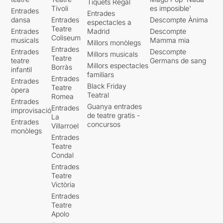
Tiquets Regal
Tívoli
es imposible'
Entrades
Entrades
dansa
Entrades
Descompte Ànima
espectacles a
Teatre
Entrades
Madrid
Descompte
Coliseum
musicals
Mamma mia
Millors monòlegs
Entrades
Entrades
Descompte
Millors musicals
Teatre
teatre
Germans de sang
Millors espectacles
Borràs
infantil
familiars
Entrades
Entrades
Black Friday
Teatre
òpera
Teatral
Romea
Entrades
Guanya entrades
Entrades
improvisació
de teatre gratis -
La
Entrades
concursos
Villarroel
monòlegs
Entrades
Teatre
Condal
Entrades
Teatre
Victòria
Entrades
Teatre
Apolo