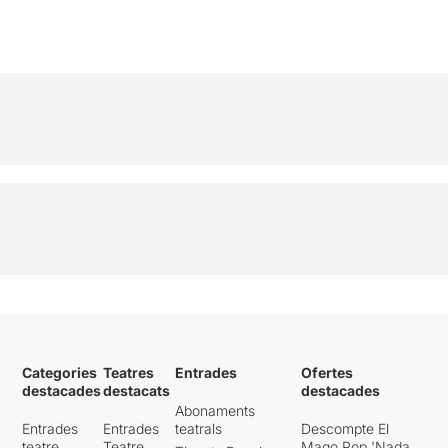
Categories
Teatres
Entrades
Ofertes
destacades
destacats
destacades
Abonaments
Entrades
Entrades
teatrals
Descompte El
teatre
Teatre
Mago Pop 'Nada