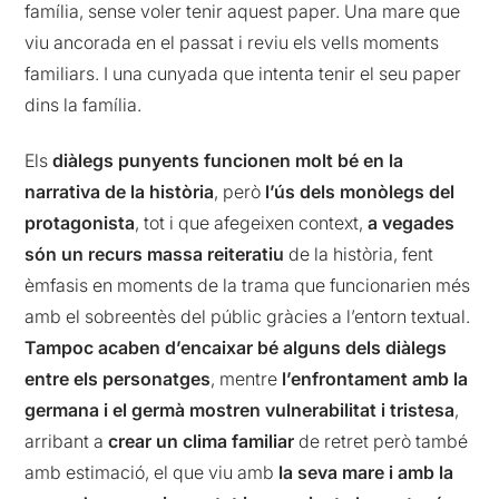
família, sense voler tenir aquest paper. Una mare que
viu ancorada en el passat i reviu els vells moments
familiars. I una cunyada que intenta tenir el seu paper
dins la família.
Els
diàlegs punyents funcionen molt bé en la
narrativa de la història
, però
l’ús dels monòlegs del
protagonista
, tot i que afegeixen context,
a vegades
són un recurs massa reiteratiu
de la història, fent
èmfasis en moments de la trama que funcionarien més
amb el sobreentès del públic gràcies a l’entorn textual.
Tampoc acaben d’encaixar bé alguns dels diàlegs
entre els personatges
, mentre
l’enfrontament amb la
germana i el germà mostren vulnerabilitat i tristesa
,
arribant a
crear un clima familiar
de retret però també
amb estimació, el que viu amb
la seva mare i amb la