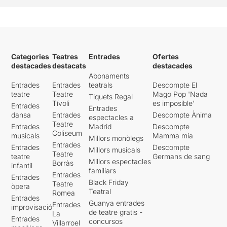
Categories
Teatres
Entrades
Ofertes
destacades
destacats
destacades
Abonaments
Entrades
Entrades
teatrals
Descompte El
teatre
Teatre
Mago Pop 'Nada
Tiquets Regal
Tívoli
es imposible'
Entrades
Entrades
dansa
Entrades
Descompte Ànima
espectacles a
Teatre
Entrades
Madrid
Descompte
Coliseum
musicals
Mamma mia
Millors monòlegs
Entrades
Entrades
Descompte
Millors musicals
Teatre
teatre
Germans de sang
Millors espectacles
Borràs
infantil
familiars
Entrades
Entrades
Black Friday
Teatre
òpera
Teatral
Romea
Entrades
Guanya entrades
Entrades
improvisació
de teatre gratis -
La
Entrades
concursos
Villarroel