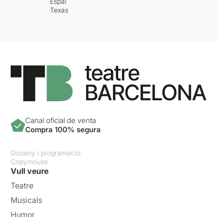
Espai
Texas
Canal oficial de venta
Compra 100% segura
Disseny i programació:
Copymouse
Vull veure
Teatre
Musicals
Humor