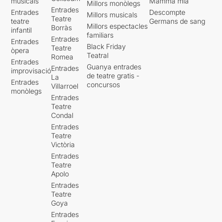
musicals
Mamma mia
Millors monòlegs
Entrades
Entrades
Descompte
Millors musicals
Teatre
teatre
Germans de sang
Millors espectacles
Borràs
infantil
familiars
Entrades
Entrades
Black Friday
Teatre
òpera
Teatral
Romea
Entrades
Guanya entrades
Entrades
improvisació
de teatre gratis -
La
Entrades
concursos
Villarroel
monòlegs
Entrades
Teatre
Condal
Entrades
Teatre
Victòria
Entrades
Teatre
Apolo
Entrades
Teatre
Goya
Entrades