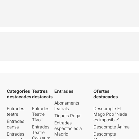
Categories
Teatres
Entrades
Ofertes
destacades
destacats
destacades
Abonaments
Entrades
Entrades
teatrals
Descompte El
teatre
Teatre
Mago Pop 'Nada
Tiquets Regal
Tívoli
es imposible'
Entrades
Entrades
dansa
Entrades
Descompte Ànima
espectacles a
Teatre
Entrades
Madrid
Descompte
Coliseum