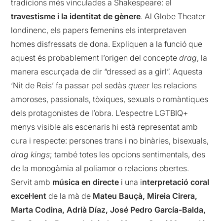
tradicions més vinculades a Shakespeare: el
travestisme i la identitat de gènere
. Al Globe Theater
londinenc, els papers femenins els interpretaven
homes disfressats de dona. Expliquen a la funció que
aquest és probablement l’origen del concepte
drag
, la
manera escurçada de dir “dressed as a girl”. Aquesta
‘Nit de Reis’ fa passar pel sedàs
queer
les relacions
amoroses, passionals, tòxiques, sexuals o romàntiques
dels protagonistes de l’obra. L’espectre LGTBIQ+
menys visible als escenaris hi està representat amb
cura i respecte: persones trans i no binàries, bisexuals,
drag kings
; també totes les opcions sentimentals, des
de la monogàmia al poliamor o relacions obertes.
Servit amb
música en directe
i una i
nterpretació coral
excel·lent
de la mà de
Mateu Bauçà, Mireia Cirera,
Marta Codina, Adrià Díaz, José Pedro García-Balda,