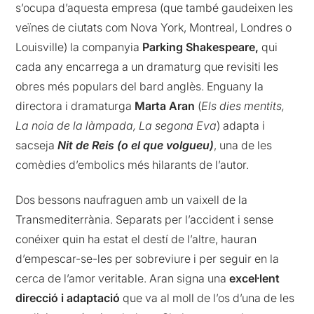
s’ocupa d’aquesta empresa (que també gaudeixen les
veïnes de ciutats com Nova York, Montreal, Londres o
Louisville) la companyia
Parking Shakespeare,
qui
cada any encarrega a un dramaturg que revisiti les
obres més populars del bard anglès. Enguany la
directora i dramaturga
Marta Aran
(
Els dies mentits,
La noia de la làmpada, La segona Eva
) adapta i
sacseja
Nit de Reis (o el que volgueu)
, una de les
comèdies d’embolics més hilarants de l’autor.
Dos bessons naufraguen amb un vaixell de la
Transmediterrània. Separats per l’accident i sense
conéixer quin ha estat el destí de l’altre, hauran
d’empescar-se-les per sobreviure i per seguir en la
cerca de l’amor veritable. Aran signa una
excel·lent
direcció i adaptació
que va al moll de l’os d’una de les