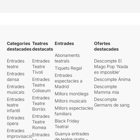
Categories
Teatres
Entrades
Ofertes
destacades
destacats
destacades
Abonaments
Entrades
Entrades
teatrals
Descompte El
teatre
Teatre
Mago Pop 'Nada
Tiquets Regal
Tívoli
es imposible'
Entrades
Entrades
dansa
Entrades
Descompte Ànima
espectacles a
Teatre
Entrades
Madrid
Descompte
Coliseum
musicals
Mamma mia
Millors monòlegs
Entrades
Entrades
Descompte
Millors musicals
Teatre
teatre
Germans de sang
Millors espectacles
Borràs
infantil
familiars
Entrades
Entrades
Black Friday
Teatre
òpera
Teatral
Romea
Entrades
Guanya entrades
Entrades
improvisació
de teatre gratis -