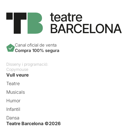
Canal oficial de venta
Compra 100% segura
Disseny i programació:
Copymouse
Vull veure
Teatre
Musicals
Humor
Infantil
Dansa
Teatre Barcelona ©2026