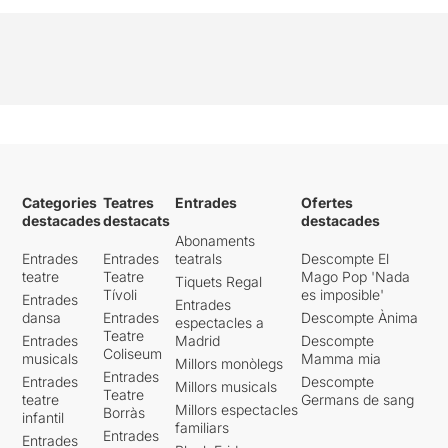
Categories
Teatres
Entrades
Ofertes
destacades
destacats
destacades
Abonaments
Entrades
Entrades
teatrals
Descompte El
teatre
Teatre
Mago Pop 'Nada
Tiquets Regal
Tívoli
es imposible'
Entrades
Entrades
dansa
Entrades
Descompte Ànima
espectacles a
Teatre
Entrades
Madrid
Descompte
Coliseum
musicals
Mamma mia
Millors monòlegs
Entrades
Entrades
Descompte
Millors musicals
Teatre
teatre
Germans de sang
Millors espectacles
Borràs
infantil
familiars
Entrades
Entrades