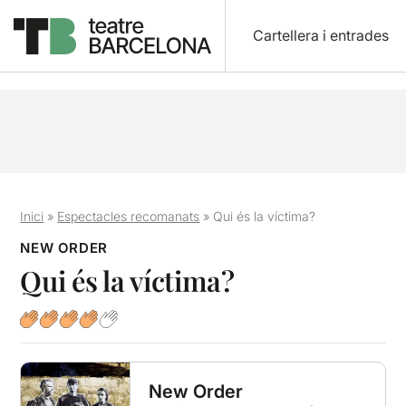
Cartellera i entrades
Inici
»
Espectacles recomanats
»
Qui és la víctima?
NEW ORDER
Qui és la víctima?
New Order