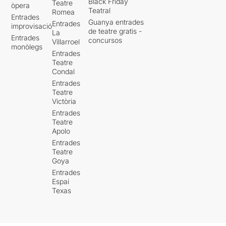
Black Friday
Teatre
òpera
Teatral
Romea
Entrades
Guanya entrades
Entrades
improvisació
de teatre gratis -
La
Entrades
concursos
Villarroel
monòlegs
Entrades
Teatre
Condal
Entrades
Teatre
Victòria
Entrades
Teatre
Apolo
Entrades
Teatre
Goya
Entrades
Espai
Texas