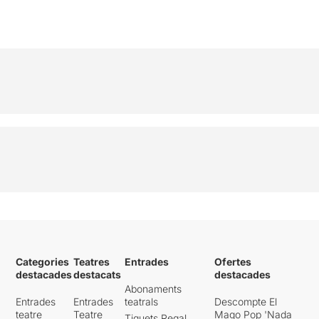
Categories
Teatres
Entrades
Ofertes
destacades
destacats
destacades
Abonaments
Entrades
Entrades
teatrals
Descompte El
teatre
Teatre
Mago Pop 'Nada
Tiquets Regal