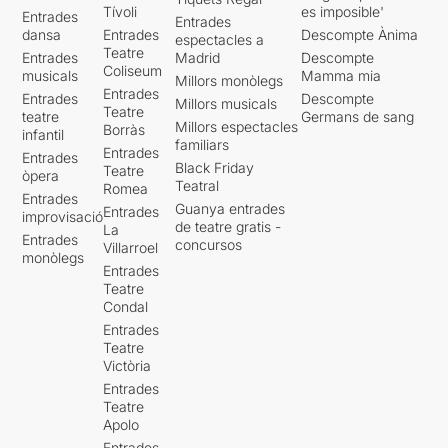
Tívoli
es imposible'
Entrades
Entrades
dansa
Entrades
Descompte Ànima
espectacles a
Teatre
Entrades
Madrid
Descompte
Coliseum
musicals
Mamma mia
Millors monòlegs
Entrades
Entrades
Descompte
Millors musicals
Teatre
teatre
Germans de sang
Millors espectacles
Borràs
infantil
familiars
Entrades
Entrades
Black Friday
Teatre
òpera
Teatral
Romea
Entrades
Guanya entrades
Entrades
improvisació
de teatre gratis -
La
Entrades
concursos
Villarroel
monòlegs
Entrades
Teatre
Condal
Entrades
Teatre
Victòria
Entrades
Teatre
Apolo
Entrades