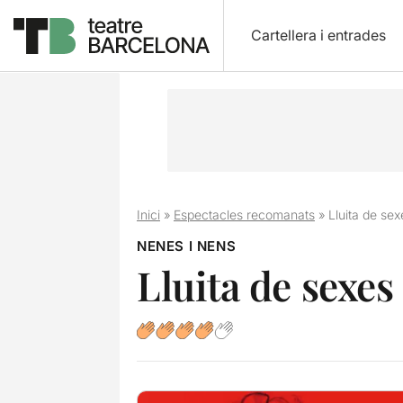
Cartellera i entrades
Inici
»
Espectacles recomanats
»
Lluita de sex
NENES I NENS
Lluita de sexes