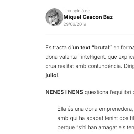
Una opinió de
Miquel Gascon Baz
29/06/2019
Es tracta d’
un text “brutal”
en forma
dona valenta i intel·ligent, que expli
crua realitat amb contundència. Diri
juliol
.
NENES I NENS
qüestiona l’equilibri
Ella és una dona emprenedora, 
amb qui ha acabat tenint dos fil
perquè “s’hi han amagat els ter