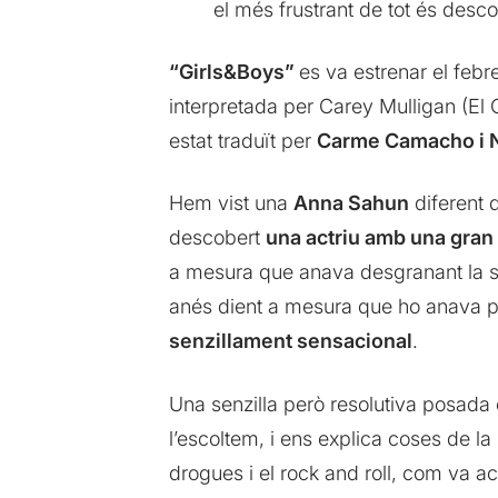
el més frustrant de tot és desc
“Girls&Boys”
es va estrenar el feb
interpretada per Carey Mulligan (El 
estat traduït per
Carme Camacho i N
Hem vist una
Anna Sahun
diferent d
descobert
una actriu amb una gran
a mesura que anava desgranant la s
anés dient a mesura que ho anava pe
senzillament sensacional
.
Una senzilla però resolutiva posada
l’escoltem, i ens explica coses de l
drogues i el rock and roll, com va 