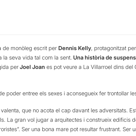
 de monòleg escrit per
Dennis Kelly
, protagonitzat pe
ca la seva vida tal com la sent.
Una història de suspen
gida per
Joel Joan
es pot veure a La Villarroel dins de
 de poder entree els sexes i aconsegueix fer trontollar l
valenta, que no acota el cap davant les adversitats. E
ls. La gran vol jugar a arquitectes i construeix edifici
roristes”. Ser una bona mare pot resultar frustrant. S