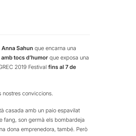
r
Anna Sahun
que encarna una
s amb tocs d’humor
que exposa una
l GREC 2019 Festival
fins al 7 de
es nostres conviccions.
stà casada amb un paio espavilat
s de fang, son germà els bombardeja
er una dona emprenedora, també. Però