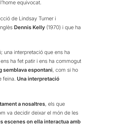
 l’home equivocat.
ecció de Lindsay Turner i
 anglès
Dennis Kelly
(1970) i que ha
ió; una interpretació que ens ha
, ens ha fet patir i ens ha commogut
eg semblava espontani
, com si ho
 feina.
Una interpretació
tament a nosaltres
, els que
com va decidir deixar el món de les
res escenes on ella interactua amb