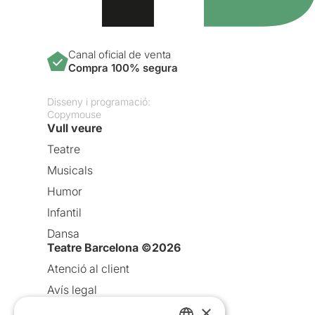
Canal oficial de venta
Compra 100% segura
Disseny i programació:
Copymouse
Vull veure
Teatre
Musicals
Humor
Infantil
Dansa
Teatre Barcelona ©2026
Atenció al client
Avís legal
×
Política de privacitat