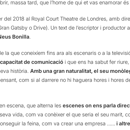
obrir, massa tard, que l’home de qui et vas enamorar és
rer del 2018 al Royal Court Theatre de Londres, amb dir
Gran Gatsby o Drive). Un text de l’escriptor i productor
eus Bonilla
.
e la que coneixíem fins ara als escenaris o a la televis
 capacitat de comunicació
i que ens ha sabut fer riure
eva història.
Amb una gran naturalitat, el seu monòl
nsant, com si al darrere no hi haguera hores i hores de
 en escena, que alterna les
escenes on ens parla direc
a seva vida, com va conèixer el que seria el seu marit, 
aconseguir la feina, com va crear una empresa ……
i alt