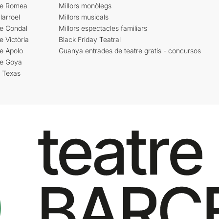
re Romea
Millors monòlegs
larroel
Millors musicals
re Condal
Millors espectacles familiars
e Victòria
Black Friday Teatral
e Apolo
Guanya entrades de teatre gratis - concursos
re Goya
i Texas