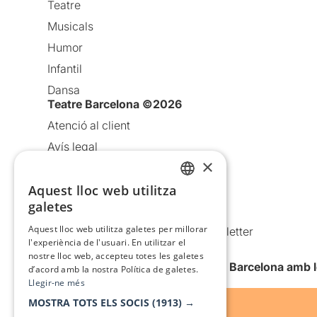
Teatre
Musicals
Humor
Infantil
Dansa
Teatre Barcelona ©2026
Atenció al client
Avís legal
×
Política de privacitat
Política de cookies
Aquest lloc web utilitza
CATALAN
galetes
Condicions d’ús
SPANISH
Aquest lloc web utilitza galetes per millorar
Comunicacions comercials i Newsletter
l'experiència de l'usuari. En utilitzar el
Anuncia’t
nostre lloc web, accepteu totes les galetes
Vull rebre la newsletter de Teatre Barcelona amb 
d’acord amb la nostra Política de galetes.
Llegir-ne més
MOSTRA TOTS ELS SOCIS
(1913) →