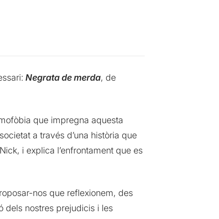
ssari:
Negrata
de merda
, de
homofòbia que impregna aquesta
 societat a través d’una història que
Nick
, i explica l’enfrontament que es
proposar-nos que reflexionem, des
ió dels nostres
prejudicis
i les