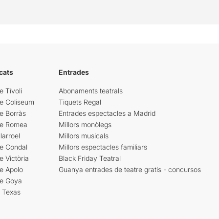
cats
Entrades
e Tívoli
Abonaments teatrals
re Coliseum
Tiquets Regal
e Borràs
Entrades espectacles a Madrid
re Romea
Millors monòlegs
larroel
Millors musicals
re Condal
Millors espectacles familiars
e Victòria
Black Friday Teatral
e Apolo
Guanya entrades de teatre gratis - concursos
re Goya
i Texas