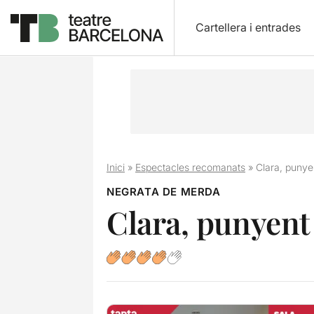
Cartellera i entrades
Inici
»
Espectacles recomanats
»
Clara, punye
NEGRATA DE MERDA
Clara, punyent